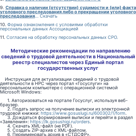
9.
Справка о наличии (отсутствии) судимости и (или) факта
уголовного преследования либо о прекращении уголовного
преследования
… Скачать
10.
Форма ознакомления с условиями обработки
персональных данных Ассоциацией
11.
Согласие на обработку персональных данных СРО.
Методические рекомендации по направлению
сведений о трудовой деятельности в Национальный
реестр специалистов через Единый портал
государственных услуг
Инструкция для актуализации сведений о трудовой
деятельности в НРС через портал «Госуслуги» на
персональном компьютере с операционной системой
Microsoft Windows:
1. Авторизоваться на портале Госуслуг, используя веб-
браузер.
2. Подать запрос на получение выписки из электронной
трудовой книжки:
https://www.gosuslugi.ru/600302/1/form
.
3. Дождаться формирования выписки и перейти в раздел
«Заявления»:
https://lk.gosushigi.ru/orders
.
4. Скачать XML-файл (не PDF).
5. Создать ZIP-архив с XML-файлом.
6. Переименовать архив в «СТДСФР».