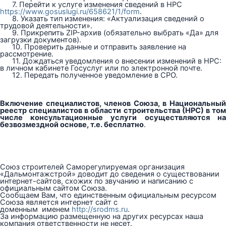
7. Перейти к услуге изменения сведений в НРС
https://www.gosuslugi.ru/658621/1/form
.
8. Указать тип изменения: «Актуализация сведений о
трудовой деятельности».
9. Прикрепить ZIP-архив (обязательно выбрать «Да» для
загрузки документов).
10. Проверить данные и отправить заявление на
рассмотрение.
11. Дождаться уведомления о внесении изменений в НРС:
в личном кабинете Госуслуг или по электронной почте.
12. Передать полученное уведомление в СРО.
Включение специалистов, членов Союза, в Национальный
реестр специалистов в области строительства (НРС) в том
числе консультационные услуги
осуществляются на
безвозмездной основе, т.е. бесплатно
.
Союз строителей Саморегулируемая организация
«Дальмонтажстрой» доводит до сведения о существовании
интернет-сайтов, схожих по звучанию и написанию с
официальным сайтом Союза.
Сообщаем Вам, что единственным официальным ресурсом
Союза является интернет сайт с
доменным именем
http://srodms.ru
.
За информацию размещенную на других ресурсах наша
компания ответственности не несет.