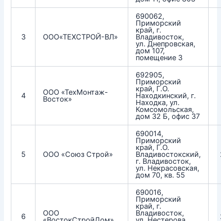
690062,
Приморский
край, г.
3
ООО«ТЕХСТРОЙ-ВЛ»
Владивосток,
ул. Днепровская,
дом 107,
помещение 3
692905,
Приморский
край, Г.О.
ООО «ТехМонтаж-
4
Находкинский, г.
Восток»
Находка, ул.
Комсомольская,
дом 32 Б, офис 37
690014,
Приморский
край, Г.О.
5
ООО «Союз Строй»
Владивостокский,
г. Владивосток,
ул. Некрасовская,
дом 70, кв. 55
690016,
Приморский
край, г.
ООО
Владивосток,
6
«ВостокСтройДом»
ул. Нестерова,