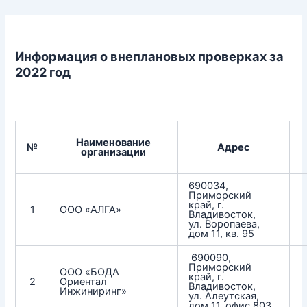
Перейти
к
содержимому
Информация о внеплановых проверках за
2022 год
Наименование
№
Адрес
организации
690034,
Приморский
край, г.
1
ООО «АЛГА»
Владивосток,
ул. Воропаева,
дом 11, кв. 95
690090,
Приморский
ООО «БОДА
край, г.
2
Ориентал
Владивосток,
Инжиниринг»
ул. Алеутская,
дом 11, офис 803