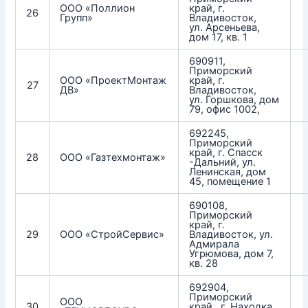
ООО «Поллион
край, г.
26
Групп»
Владивосток,
ул. Арсеньева,
дом 17, кв. 1
690911,
Приморский
ООО «ПроектМонтаж
край, г.
27
ДВ»
Владивосток,
ул. Горшкова, дом
79, офис 1002,
692245,
Приморский
край, г. Спасск
28
ООО «Газтехмонтаж»
-Дальний, ул.
Ленинская, дом
45, помещение 1
690108,
Приморский
край, г.
29
ООО «СтройСервис»
Владивосток, ул.
Адмирала
Угрюмова, дом 7,
кв. 28
692904,
Приморский
ООО
30
край, г. Находка,