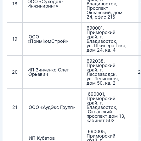
ООО «Суходол-
18
Владивосток,
Инжиниринг»
Проспект
Океанский, дом
24, офис 215
690001,
Приморский
ООО
край, г.
19
«ПримКомСтрой»
Владивосток,
ул. Шкипера Гека,
дом 24, кв. 4
692038,
Приморский
ИП Зинченко Олег
край, г.
20
2
Юрьевич
Лесозаводск,
ул. Ленинская,
дом 50, кв. 2
690001,
Приморский
край, г.
21
ООО «АудЭкс Групп»
Владивосток,
Океанский
проспект дом 13,
кабинет 502
690005,
Приморский
ИП Кубатов
край, г.