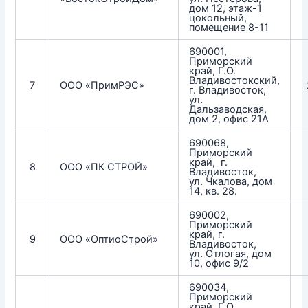
дом 12, этаж-1
цокольный,
помещение 8-11
690001,
Приморский
край, Г.О.
Владивостокский,
7
ООО «ПримРЭС»
г. Владивосток,
ул.
Дальзаводская,
дом 2, офис 21А
690068,
Приморский
край, г.
8
ООО «ПК СТРОЙ»
Владивосток,
ул. Чкалова, дом
14, кв. 28.
690002,
Приморский
край, г.
9
ООО «ОптиоСтрой»
Владивосток,
ул. Отлогая, дом
10, офис 9/2
690034,
Приморский
край, Г.О.