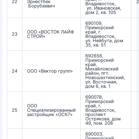
22
Эрнестбек
Владивосток,
Борубаевич
ул. Ивановская,
дом 2, кв. 105
690109,
Приморский
ООО «ВОСТОК ЛАЙФ
край, г.
23
СТРОЙ»
Владивосток,
ул. Нейбута, дом
35, кв. 51
692656,
Приморский
край,
Михайловский
24
ООО «Вектор групп»
район, пгт.
Новошахтинский,
ул. Восточная,
дом 6, кв. 1
690078,
Приморский
ООО
край, г.
25
Специализированный
Владивосток,
застройщик «ОСК7»
проспект
Острякова, дом
49, пом. 208
690003,
Приморский