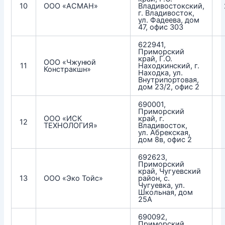
10
ООО «АСМАН»
Владивостокский,
г. Владивосток,
ул. Фадеева, дом
47, офис 303
622941,
Приморский
край, Г.О.
ООО «Чжунюй
11
Находкинский, г.
Констракшн»
Находка, ул.
Внутрипортовая,
дом 23/2, офис 2
690001,
Приморский
ООО «ИСК
край, г.
12
ТЕХНОЛОГИЯ»
Владивосток,
ул. Абрекская,
дом 8в, офис 2
692623,
Приморский
край, Чугуевский
13
ООО «Эко Тойс»
район, с.
Чугуевка, ул.
Школьная, дом
25А
690092,
Приморский