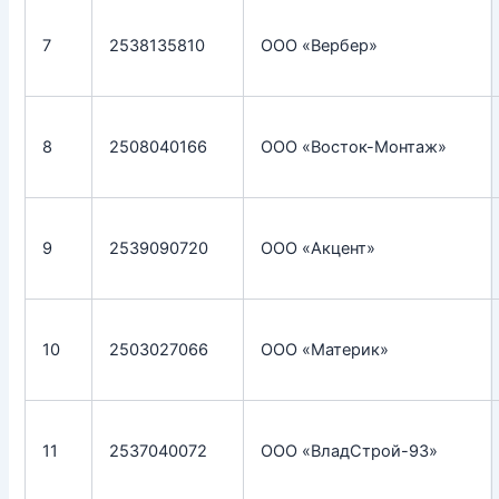
7
2538135810
ООО «Вербер»
8
2508040166
ООО «Восток-Монтаж»
9
2539090720
ООО «Акцент»
10
2503027066
ООО «Материк»
11
2537040072
ООО «ВладСтрой-93»