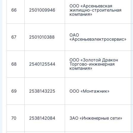
ООО «Арсеньевская
66
2501009946
жилищно-строительная
компания»
ОАО
67
2501010388
«Арсеньевэлектросервис»
ООО «Золотой Дракон
68
2540125544
Торгово-инженерная
компания»
69
2538143225
ООО «Монтажник»
70
2538142084
ЗАО «Инженерные сети»