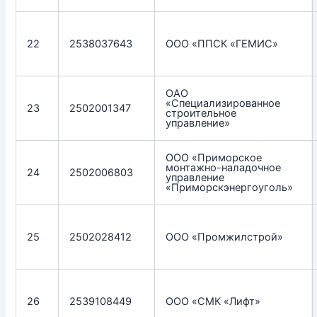
22
2538037643
ООО «ППСК «ГЕМИС»
ОАО
«Специализированное
23
2502001347
строительное
управление»
ООО «Приморское
монтажно-наладочное
24
2502006803
управление
«Приморскэнергоуголь»
25
2502028412
ООО «Промжилстрой»
26
2539108449
ООО «СМК «Лифт»