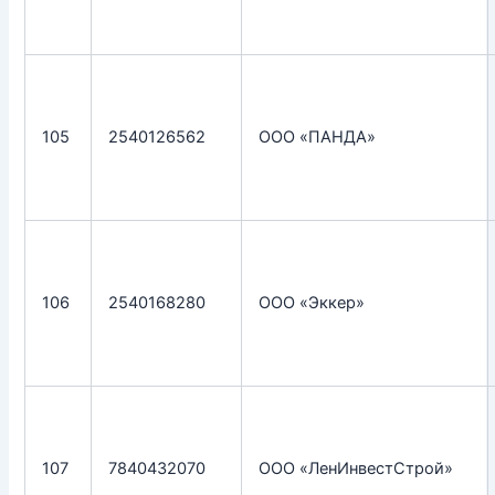
105
2540126562
ООО «ПАНДА»
106
2540168280
ООО «Эккер»
107
7840432070
ООО «ЛенИнвестСтрой»