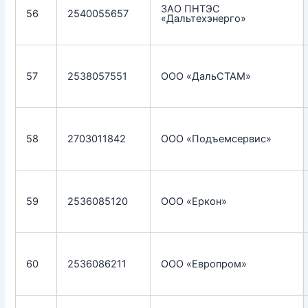
ЗАО ПНТЭС
56
2540055657
«Дальтехэнерго»
57
2538057551
ООО «ДальСТАМ»
58
2703011842
ООО «Подъемсервис»
59
2536085120
ООО «Еркон»
60
2536086211
ООО «Европром»