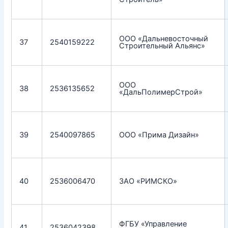
ООО «Дальневосточный
37
2540159222
Строительный Альянс»
ООО
38
2536135652
«ДальПолимерСтрой»
39
2540097865
ООО «Прима Дизайн»
40
2536006470
ЗАО «РИМСКО»
ФГБУ «Управление
41
2536042398