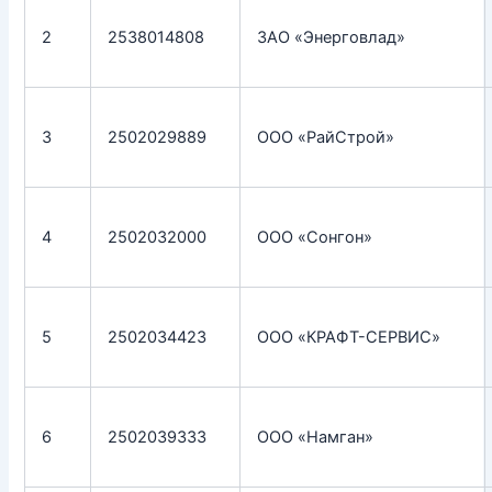
2
2538014808
ЗАО «Энерговлад»
3
2502029889
ООО «РайСтрой»
4
2502032000
ООО «Сонгон»
5
2502034423
ООО «КРАФТ-СЕРВИС»
6
2502039333
ООО «Намган»