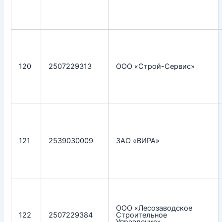
120
2507229313
ООО «Строй-Сервис»
121
2539030009
ЗАО «ВИРА»
ООО «Лесозаводское
122
2507229384
Строительное
Управление»