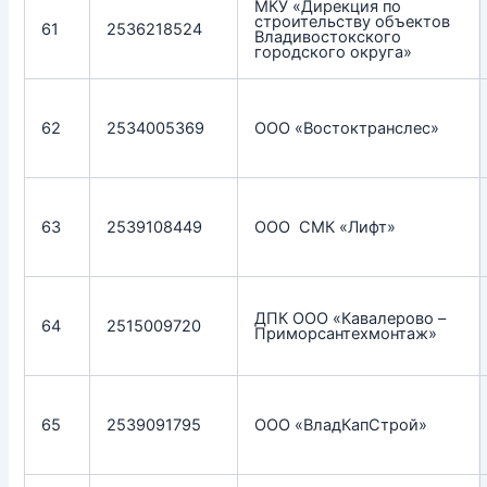
МКУ «Дирекция по
строительству объектов
61
2536218524
Владивостокского
городского округа»
62
2534005369
ООО «Востоктранслес»
63
2539108449
ООО СМК «Лифт»
ДПК ООО «Кавалерово –
64
2515009720
Приморсантехмонтаж»
65
2539091795
ООО «ВладКапСтрой»