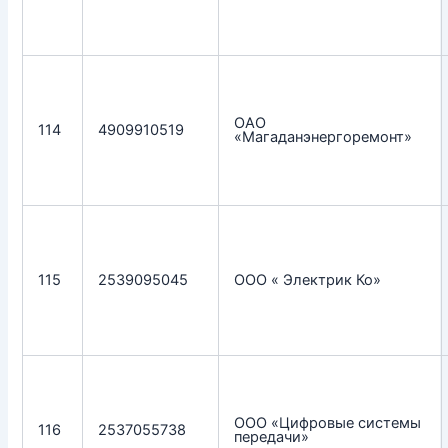
ОАО
114
4909910519
«Магаданэнергоремонт»
115
2539095045
ООО « Электрик Ко»
ООО «Цифровые системы
116
2537055738
передачи»