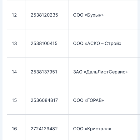
12
2538120235
ООО «Бухын»
13
2538100415
ООО «АСКО – Строй»
14
2538137951
ЗАО «ДальЛифтСервис»
15
2536084817
ООО «ГОРАВ»
16
2724129482
ООО «Кристалл»