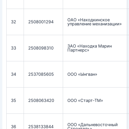
ОАО «Находкинское
32
2508001294
управление механизации»
ЗАО «Находка Марин
33
2508098310
Партнерс»
34
2537085605
ООО «Ынгван»
35
2508063420
ООО «Старт-ТМ»
ООО «Дальневосточный
36
2538133844
Строитель»