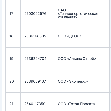
ОАО
17
2503022576
«Теплоэнергетическая
компания»
18
2536168305
ООО «ДЕОЛ»
19
2536224704
ООО «Альянс Строй»
20
2539059167
ООО «Эко плюс»
21
2540117350
ООО «Тотал Проект»