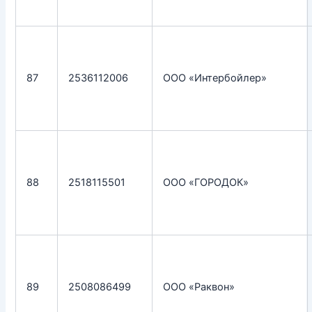
87
2536112006
ООО «Интербойлер»
88
2518115501
ООО «ГОРОДОК»
89
2508086499
ООО «Раквон»