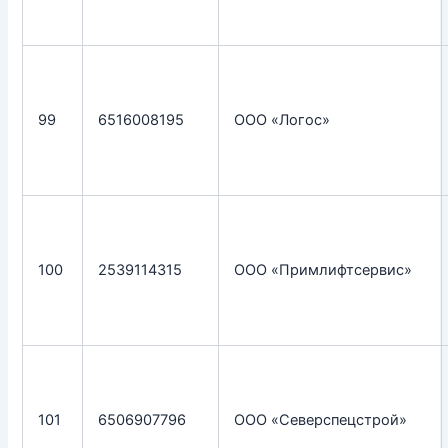
99
6516008195
ООО «Логос»
100
2539114315
ООО «Примлифтсервис»
101
6506907796
ООО «Северспецстрой»