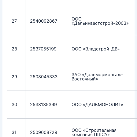
ООО
27
2540092867
«Дальинвестстрой-2003»
28
2537055199
ООО «Владстрой-ДВ»
ЗАО «Дальмормонтаж-
29
2508045333
Восточный»
30
2538135369
ООО «ДАЛЬМОНОЛИТ»
ООО «Строительная
31
2509008729
компания ПШСУ»