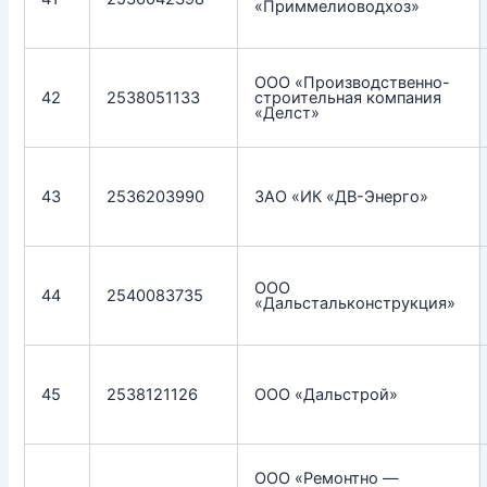
«Приммелиоводхоз»
ООО «Производственно-
42
2538051133
строительная компания
«Делст»
43
2536203990
ЗАО «ИК «ДВ-Энерго»
ООО
44
2540083735
«Дальстальконструкция»
45
2538121126
ООО «Дальстрой»
ООО «Ремонтно —