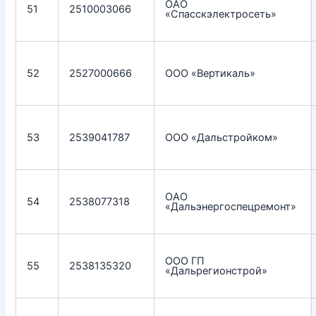
ОАО
51
2510003066
«Спасскэлектросеть»
52
2527000666
ООО «Вертикаль»
53
2539041787
ООО «Дальстройком»
ОАО
54
2538077318
«Дальэнергоспецремонт»
ООО ГП
55
2538135320
«Дальрегионстрой»