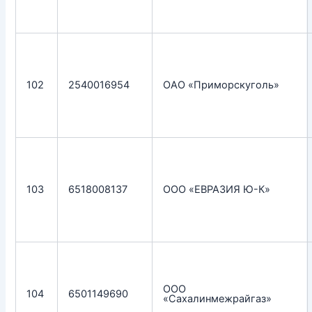
102
2540016954
ОАО «Приморскуголь»
103
6518008137
ООО «ЕВРАЗИЯ Ю-К»
ООО
104
6501149690
«Сахалинмежрайгаз»