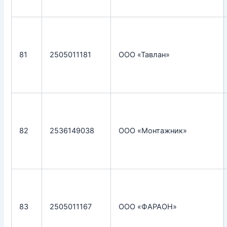
81
2505011181
ООО «Тавлан»
82
2536149038
ООО «Монтажник»
83
2505011167
ООО «ФАРАОН»