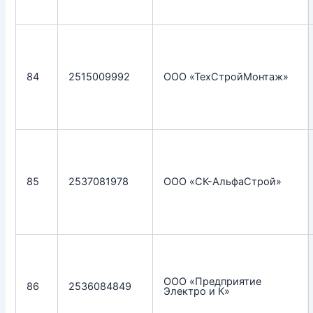
84
2515009992
ООО «ТехСтройМонтаж»
85
2537081978
ООО «СК-АльфаСтрой»
ООО «Предприятие
86
2536084849
Электро и К»