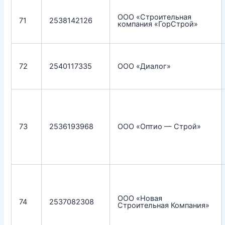
ООО «Строительная
71
2538142126
компания «ГорСтрой»
72
2540117335
ООО «Диалог»
73
2536193968
ООО «Оптио — Строй»
ООО «Новая
74
2537082308
Строительная Компания»