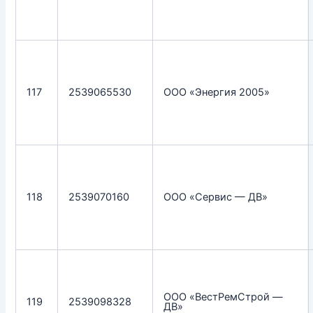
117
2539065530
ООО «Энергия 2005»
118
2539070160
ООО «Сервис — ДВ»
ООО «ВестРемСтрой —
119
2539098328
ДВ»