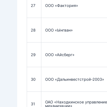
27
ООО «Фактория»
28
ООО «Ынгван»
29
ООО «Айсберг»
30
ООО «Дальинвестстрой-2003»
ОАО «Находкинское управление
31
механизации»