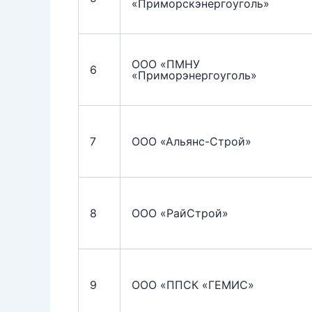
«Приморскэнергоуголь»
ООО «ПМНУ
6
«Приморэнергоуголь»
7
ООО «Альянс-Строй»
8
ООО «РайСтрой»
9
ООО «ППСК «ГЕМИС»