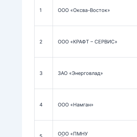
1
ООО «Оксва-Восток»
2
ООО «КРАФТ – СЕРВИС»
3
ЗАО «Энерговлад»
4
ООО «Намган»
ООО «ПМНУ
5