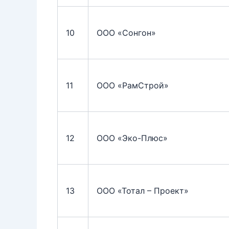
10
ООО «Сонгон»
11
ООО «РамСтрой»
12
ООО «Эко-Плюс»
13
ООО «Тотал – Проект»