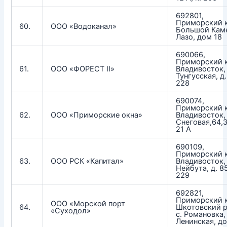
692801,
Приморский к
60.
ООО «Водоканал»
Большой Каме
Лазо, дом 18
690066,
Приморский к
61.
ООО «ФОРЕСТ II»
Владивосток, 
Тунгусская, д.
228
690074,
Приморский к
62.
ООО «Приморские окна»
Владивосток, 
Снеговая,64,3
21 А
690109,
Приморский к
63.
ООО РСК «Капитал»
Владивосток, 
Нейбута, д. 85
229
692821,
Приморский к
ООО «Морской порт
64.
Шкотовский р
«Суходол»
с. Романовка, 
Ленинская, д