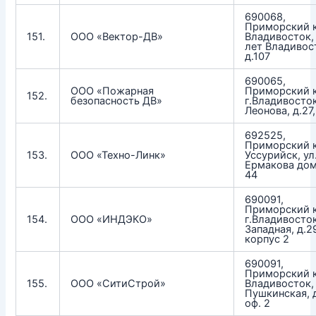
690068,
Приморский к
151.
ООО «Вектор-ДВ»
Владивосток, 
лет Владивос
д.107
690065,
ООО «Пожарная
Приморский к
152.
безопасность ДВ»
г.Владивосток
Леонова, д.27,
692525,
Приморский к
153.
ООО «Техно-Линк»
Уссурийск, ул
Ермакова дом 
44
690091,
Приморский к
154.
ООО «ИНДЭКО»
г.Владивосток
Западная, д.2
корпус 2
690091,
Приморский к
155.
ООО «СитиСтрой»
Владивосток, 
Пушкинская, д
оф. 2