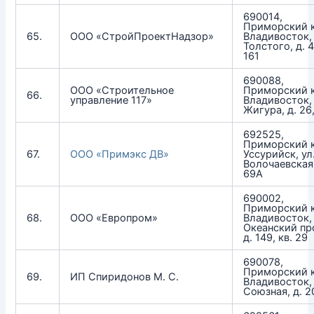
690014,
Приморский к
65.
ООО «СтройПроектНадзор»
Владивосток, 
Толстого, д. 4
161
690088,
ООО «Строительное
Приморский к
66.
управление 117»
Владивосток, 
Жигура, д. 26,
692525,
Приморский к
67.
ООО «Примэкс ДВ»
Уссурийск, ул
Волочаевская
69А
690002,
Приморский к
68.
ООО «Европром»
Владивосток,
Океанский пр
д. 149, кв. 29
690078,
Приморский к
69.
ИП Спиридонов М. С.
Владивосток, 
Союзная, д. 20