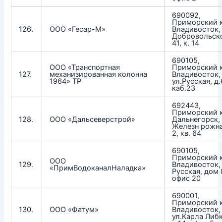
690092,
Приморский к
126.
ООО «Гесар-М»
Владивосток, 
Добровольско
41, к. 14
690105,
ООО «Транспортная
Приморский к
127.
механизированная колонна
Владивосток,
1964» ТР
ул.Русская, д.
каб.23
692443,
Приморский к
128.
ООО «Дальсеверстрой»
Дальнегорск, 
Железн рожна
2, кв. 64
690105,
Приморский к
ООО
129.
Владивосток, 
«ПримВодоканалНаладка»
Русская, дом 
офис 20
690001,
Приморский к
130.
ООО «Фатум»
Владивосток,
ул.Карла Либк