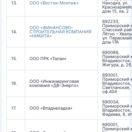
13.
ООО «Восток-Монтаж»
Находка, ул.
Красноармейс
дом 15, кв. 2
692233,
Приморский к
ООО «ФИНАНСОВО-
Спасский райо
14.
СТРОИТЕЛЬНАЯ КОМПАНИЯ
Лётно – Хвал
«НИКИТА»
ул. Первомай
дом 17А
690088,
Приморский к
15.
ООО ПРК «Талан»
Владивосток, 
Жигура, д. 26,
690001,
Приморский к
ООО «Инжиниринговая
16.
Владивосток, 
компания «ДВ-Энерго»
Светланская, 
оф.404
690034,
Приморский к
17.
ООО «Владналадка»
Владивосток, 
Фадеева, 8, эт
690001,
Приморский к