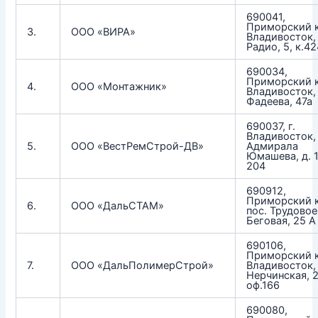
690041,
Приморский к
3.
ООО «ВИРА»
Владивосток, 
Радио, 5, к.42
690034,
Приморский к
4.
ООО «Монтажник»
Владивосток, 
Фадеева, 47а
690037, г.
Владивосток, 
5.
ООО «ВестРемСтрой-ДВ»
Адмирала
Юмашева, д. 1
204
690912,
Приморский к
6.
ООО «ДальСТАМ»
пос. Трудовое,
Беговая, 25 А
690106,
Приморский к
7.
ООО «ДальПолимерСтрой»
Владивосток, 
Нерчинская, 2
оф.166
690080,