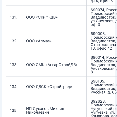
д.14, офис 5
690074, Росси
Приморский к
131.
ООО «СКиФ-ДВ»
Владивосток,
ул.Снеговая, д
оф. 3
690003,
Приморский к
132.
ООО «Алмаз»
Владивосток, 
Станюковича
13, офис 42
690014, Росси
Приморский к
133.
ООО СМК «АнгарСтройДВ»
Владивосток, 
Аксаковская, д
8
690105,
Приморский к
134.
ООО ДВСК «Стройград»
Владивосток, 
Русская, д. 65
692623,
Приморский к
ИП Суханов Михаил
Чугуевский ра
135.
Николаевич
Чугуевка, ул.
Комарова, дом