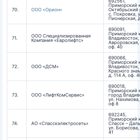
692561,
Приморский к
70.
ООО «Орион»
Октябрьский 
с. Покровка, у
Пионерская, 
690091,
Приморский к
ООО Специализированная
71.
Владивосток, 
Компания «Евролифтс»
Авроровская, д
оф. 40
690066,
Приморский к
72.
ООО «ДСМ»
Владивосток,
Красного зна
д. 114 А, оф. 4
690018,
Приморский к
73.
ООО «ЛифтКомСервис»
город Владив
ул. Нахимова, 
оф 8
692245,
Приморский к
74.
АО «Спасскэлектросеть»
Спасск – Даль
ул. Борисова,
41