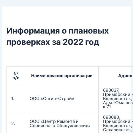
Перейти
к
содержимому
Информация о плановых
проверках за 2022 год
№
Наименование организации
Адрес
п/п
690037,
Приморский к
1.
ООО «Оптио-Строй»
Владивосток, 
Адм. Юмашева
к.71
690080,
ООО «Центр Ремонта и
Приморский к
2.
Сервисного Обслуживания»
Владивосток, 
Сахалинская,