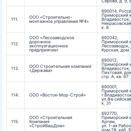
Серова, д. 9, 
690014, Росси
Приморский к
ООО «Строительно-
111.
Владивосток, 
монтажное управление №4»
Некрасовская
к. 8
ООО «Лесозаводское
692042,
дорожное
Приморский к
112.
эксплуатационное
Лесозаводск, 
предприятие»
Курская, дом 
690012,
Приморский к
ООО Строительная компания
113.
Владивосток, 
«Держава»
Пихтовая, дом
стр. А, кв. 67
690001,
Приморский к
114.
ООО «Восток-Мор-Строй»
г.Владивосток
ул.Фе сийская,
к. 31
692770,
ООО «Строительная
Приморский к
115.
Компания
Артем,
«СтройВашДом»
ул. 1-ая Рабоч
дом 28, каб. 