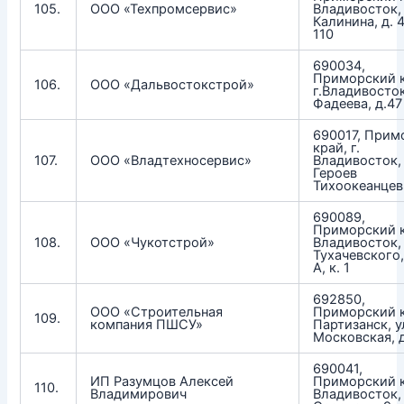
105.
ООО «Техпромсервис»
Владивосток, 
Калинина, д. 4
110
690034,
Приморский к
106.
ООО «Дальвостокстрой»
г.Владивосток
Фадеева, д.47
690017, Прим
край, г.
107.
ООО «Владтехносервис»
Владивосток, 
Героев
Тихоокеанцев,
690089,
Приморский кр
108.
ООО «Чукотстрой»
Владивосток, 
Тухачевского,
А, к. 1
692850,
ООО «Строительная
Приморский к
109.
компания ПШСУ»
Партизанск, у
Московская, 
690041,
ИП Разумцов Алексей
Приморский к
110.
Владимирович
Владивосток, 