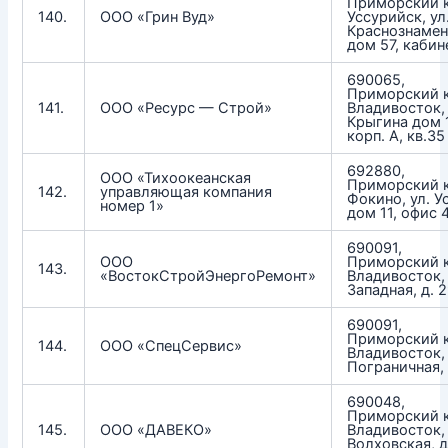
Приморский к
140.
ООО «Грин Вуд»
Уссурийск, ул
Краснознамен
дом 57, кабин
690065,
Приморский к
141.
ООО «Ресурс — Строй»
Владивосток, 
Крыгина дом 1
корп. А, кв.35
692880,
ООО «Тихоокеанская
Приморский к
142.
управляющая компания
Фокино, ул. У
номер 1»
дом 11, офис 
690091,
ООО
Приморский к
143.
«ВостокСтройЭнергоРемонт»
Владивосток, 
Западная, д. 
690091,
Приморский к
144.
ООО «СпецСервис»
Владивосток, 
Пограничная, 
690048,
Приморский к
145.
ООО «ДАВЕКО»
Владивосток, 
Волховская, д