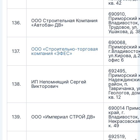
кв. 42
690910,
Приморский к
ООО Строительная Компания
136.
Владивосток, 
«Автобан-ДВ»
Трудовое, ул.
Ушакова, д. 3
690068,
Приморский к
ООО «Строительно-торговая
137.
г.Владивосток
компания «ЭФЕС»
ул.Кирова, д.
офис 6
692495,
Приморский к
Надеждински
ИП Непомнящий Сергей
138.
район, п.
Викторович
Тавричанка, у
Геологов, дом
кв. 12
690014 Прим
край, г.
139.
ООО «Империал СТРОЙ ДВ»
Владивосток, 
Некрасовская 
к. 49
692519,