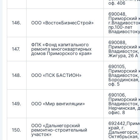
оф. 406
690048,
Приморский к
146.
ООО «ВостокБизнесСтрой»
г.Владивосток
пр.100-лет
Владивостоку
690088,
ФПК «Фонд капитального
Приморский к
147.
ремонта многоквартирных
Владивосток, 
домов Приморского края»
Жигура, 26 А
690105,
Приморский к
148.
ООО «ПСК БАСТИОН»
Владивосток, 
Бородинская,
оф. 5
690106,
Приморский к
149.
ООО «Мир вентиляции»
Владивосток, 
Нерчинская, д
офис. 8
692442,Прим
ООО «Дальнегорский
край, г.
150.
ремонтно-строительный
Дальнегорск, 
участок»
Октябрьская, 