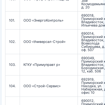
Зои
Космодемьян
д. 20
690018,
Приморский к
101.
ООО «ЭнергоКонтроль»
Владивосток, 
Ильичева дом
690014,
Приморский к
Владивосток, 
102.
ООО «Универсал-Строй»
Всеволода
Сибирцева, д.
оф. 507
690049,
Приморский к
103.
КГКУ «Примуправт р»
Владивосток, 
Бородинская
12, каб. 506
692919,
Приморский к
104.
ООО «Строй-Сервис»
Находка, ул.
Набережная, 
офис 10
690012,
Приморский к