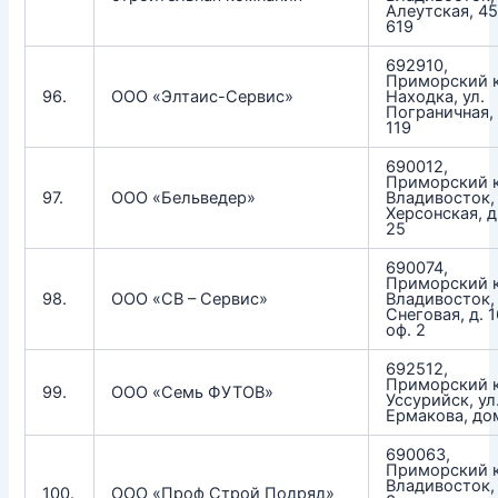
Алеутская, 45
619
692910,
Приморский к
96.
ООО «Элтаис-Сервис»
Находка, ул.
Пограничная,
119
690012,
Приморский к
97.
ООО «Бельведер»
Владивосток, 
Херсонская, д.
25
690074,
Приморский к
98.
ООО «СВ – Сервис»
Владивосток, 
Снеговая, д. 1
оф. 2
692512,
Приморский к
99.
ООО «Семь ФУТОВ»
Уссурийск, ул
Ермакова, до
690063,
Приморский к
Владивосток, 
100.
ООО «Проф Строй Подряд»