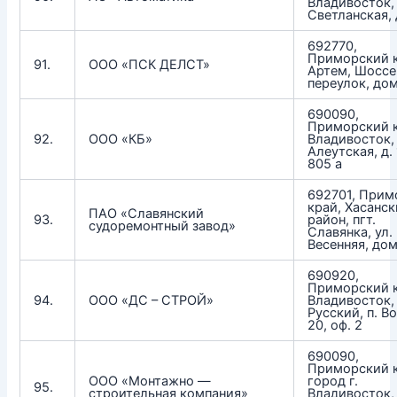
Владивосток, 
Светланская, д
692770,
Приморский к
91.
ООО «ПСК ДЕЛСТ»
Артем, Шосс
переулок, дом
690090,
Приморский к
92.
ООО «КБ»
Владивосток, 
Алеутская, д. 1
805 а
692701, Прим
край, Хасанс
ПАО «Славянский
93.
район, пгт.
судоремонтный завод»
Славянка, ул.
Весенняя, дом
690920,
Приморский к
94.
ООО «ДС – СТРОЙ»
Владивосток, 
Русский, п. В
20, оф. 2
690090,
Приморский к
ООО «Монтажно —
город г.
95.
строительная компания»
Владивосток,