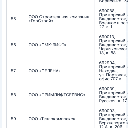
Борисенко, 3
690088,
Приморский к
ООО Строительная компания
55.
Владивосток, 
«ГорСтрой»
Военное шоссе
27. к. 1
690013,
Приморский к
56.
ООО «СМК-ЛИФТ»
Владивосток, 
Черняховского
13, к. 88
692904,
Приморский к
57.
ООО «СЕЛЕНА»
Находка,
ул. Портовая,
офис 707 в
690039,
Приморский к
58.
ООО «ПРИМЛИФТСЕРВИС»
Владивосток, 
Русская, д. 17
690003,
Приморский к
59.
ООО «Теплокомплекс»
Владивосток, 
Верхнепортова
12 А, к. 206