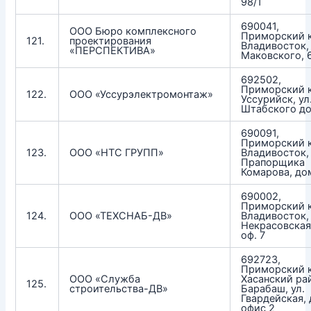
98/1
690041,
ООО Бюро комплексного
Приморский к
121.
проектирования
Владивосток, 
«ПЕРСПЕКТИВА»
Маковского, 
692502,
Приморский к
122.
ООО «Уссурэлектромонтаж»
Уссурийск, ул
Штабского до
690091,
Приморский к
123.
ООО «НТС ГРУПП»
Владивосток, 
Прапорщика
Комарова, до
690002,
Приморский к
124.
ООО «ТЕХСНАБ-ДВ»
Владивосток, 
Некрасовская,
оф. 7
692723,
Приморский к
ООО «Служба
Хасанский рай
125.
строительства-ДВ»
Барабаш, ул.
Гвардейская, 
офис 2