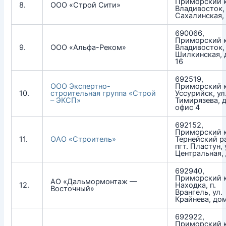
Приморский к
8.
ООО «Строй Сити»
Владивосток, 
Сахалинская, 
690066,
Приморский к
9.
ООО «Альфа-Реком»
Владивосток, 
Шилкинская, д.
16
692519,
ООО Экспертно-
Приморский к
10.
строительная группа «Строй
Уссурийск, ул
– ЭКСП»
Тимирязева, 
офис 4
692152,
Приморский к
11.
ОАО «Строитель»
Тернейский р
пгт. Пластун, 
Центральная,
692940,
Приморский к
АО «Дальмормонтаж —
12.
Находка, п.
Восточный»
Врангель, ул.
Крайнева, до
692922,
Приморский к