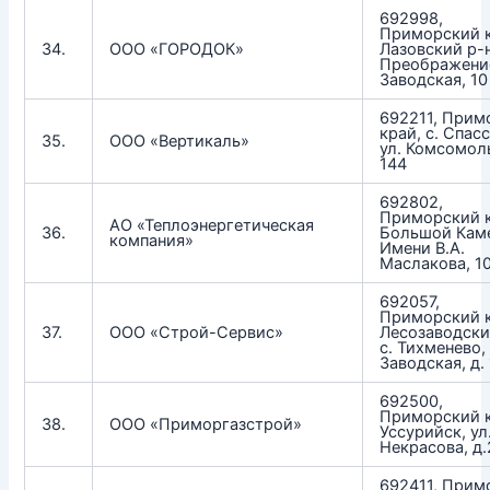
692998,
Приморский к
34.
ООО «ГОРОДОК»
Лазовский р-н
Преображение
Заводская, 10
692211, Прим
край, с. Спас
35.
ООО «Вертикаль»
ул. Комсомол
144
692802,
Приморский к
АО «Теплоэнергетическая
36.
Большой Каме
компания»
Имени В.А.
Маслакова, 1
692057,
Приморский к
37.
ООО «Строй-Сервис»
Лесозаводски
с. Тихменево, 
Заводская, д. 
692500,
Приморский к
38.
ООО «Приморгазстрой»
Уссурийск, ул
Некрасова, д.
692411, Прим