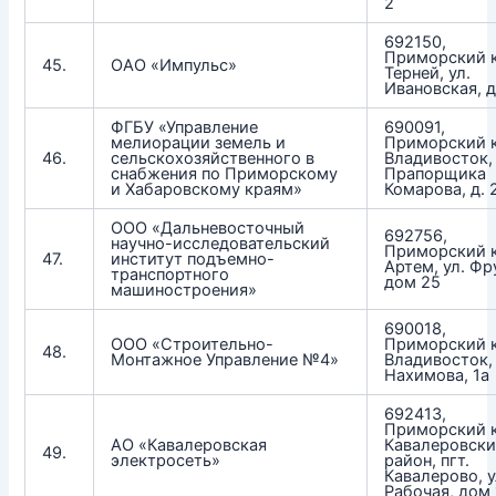
2
692150,
Приморский к
45.
ОАО «Импульс»
Терней, ул.
Ивановская, д
ФГБУ «Управление
690091,
мелиорации земель и
Приморский к
46.
сельскохозяйственного в
Владивосток, 
снабжения по Приморскому
Прапорщика
и Хабаровскому краям»
Комарова, д. 
ООО «Дальневосточный
692756,
научно-исследовательский
Приморский к
47.
институт подъемно-
Артем, ул. Фр
транспортного
дом 25
машиностроения»
690018,
ООО «Строительно-
Приморский к
48.
Монтажное Управление №4»
Владивосток, 
Нахимова, 1а
692413,
Приморский к
АО «Кавалеровская
Кавалеровск
49.
электросеть»
район, пгт.
Кавалерово, у
Рабочая, дом 