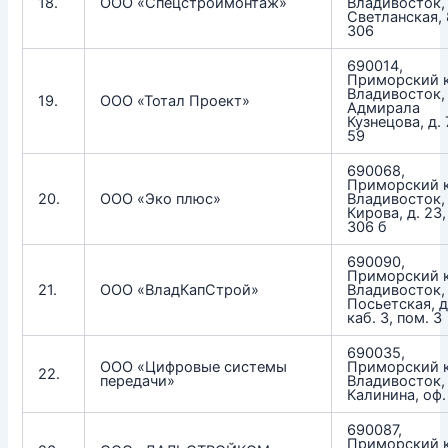
18.
ООО «Спецстроймонтаж»
Владивосток, 
Светланская, 
306
690014,
Приморский к
Владивосток, 
19.
ООО «Тотал Проект»
Адмирала
Кузнецова, д. 7
59
690068,
Приморский к
20.
ООО «Эко плюс»
Владивосток, 
Кирова, д. 23,
306 б
690090,
Приморский к
21.
ООО «ВладКапСтрой»
Владивосток, 
Посьетская, д
каб. 3, пом. 3
690035,
ООО «Цифровые системы
Приморский к
22.
передачи»
Владивосток, 
Калинина, оф.
690087,
Приморский к