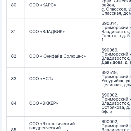
край, Спасск
80.
ООО «КАРС»
район,
с. Спасское, у
Спасская, до
690014,
Приморский к
81.
ООО «ВЛАДВИК»
Владивосток, 
Толстого д. 5 
1
690069,
Приморский к
82.
ООО «Юнифайд Солюшнс»
Владивосток, 
Давыдова, д. 
692519,
Приморский к
83.
ООО «НСТ»
Уссурийск, ул
Целинная, до
690002,
Приморский к
84.
ООО «ЭККЕР»
Владивосток,
Острякова, д. 
оф. 5
690002,
ООО «Экологический
Приморский к
внедренческий
85.
Владивосток, 