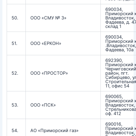
690034,
Приморский к
50.
ООО «СМУ № 3»
Владивосток, 
Фадеева, д. 47
склад 1
690034,
Приморский к
51.
ООО «ЕРКОН»
.Владивосток,
Фадеева, 10а
692390,
Приморский к
Черниговски
52.
ООО «ПРОСТОР»
район, пгт.
Сибирцево, у
Строительная
11, офис 54
690065,
Приморский к
53.
ООО «ПСК»
Владивосток, 
Стрельникова,
оф. 412
690016,
Приморский к
54.
АО «Приморский газ»
Владивосток, 