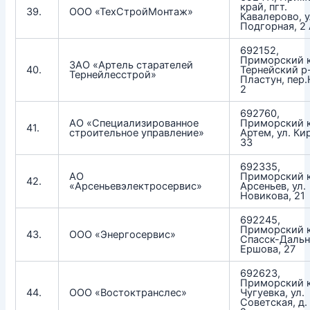
край, пгт.
39.
ООО «ТехСтройМонтаж»
Кавалерово, у
Подгорная, 2
692152,
Приморский к
ЗАО «Артель старателей
40.
Тернейский р-
Тернейлесстрой»
Пластун, пер
2
692760,
АО «Специализированное
Приморский к
41.
строительное управление»
Артем, ул. Ки
33
692335,
АО
Приморский к
42.
«Арсеньевэлектросервис»
Арсеньев, ул.
Новикова, 21
692245,
Приморский к
43.
ООО «Энергосервис»
Спасск-Дальни
Ершова, 27
692623,
Приморский к
44.
ООО «Востоктранслес»
Чугуевка, ул.
Советская, д. 