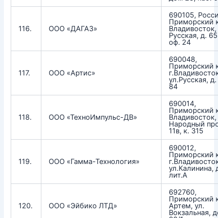
690105, Росси
Приморский к
116.
ООО «ДАГАЗ»
Владивосток, 
Русская, д. 65,
оф. 24
690048,
Приморский к
117.
ООО «Артис»
г.Владивосток
ул.Русская, д. 
84
690014,
Приморский к
118.
ООО «ТехноИмпульс-ДВ»
Владивосток,
Народный про
11в, к. 315
690012,
Приморский к
119.
ООО «Гамма-Технология»
г.Владивосток
ул.Калинина, д
лит.А
692760,
Приморский к
120.
ООО «Эйбико ЛТД»
Артем, ул.
Вокзальная, 