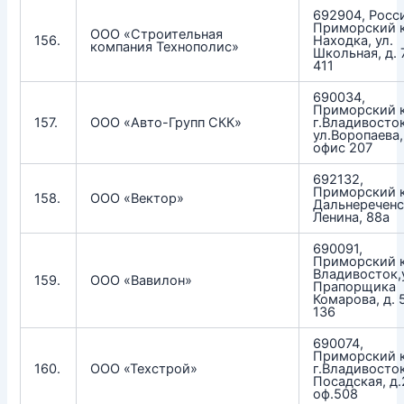
692904, Росс
Приморский к
ООО «Строительная
156.
Находка, ул.
компания Технополис»
Школьная, д. 7
411
690034,
Приморский к
157.
ООО «Авто-Групп СКК»
г.Владивосток
ул.Воропаева, 
офис 207
692132,
Приморский к
158.
ООО «Вектор»
Дальнереченск
Ленина, 88а
690091,
Приморский к
Владивосток,
159.
ООО «Вавилон»
Прапорщика
Комарова, д. 5
136
690074,
Приморский к
160.
ООО «Техстрой»
г.Владивосток
Посадская, д.
оф.508