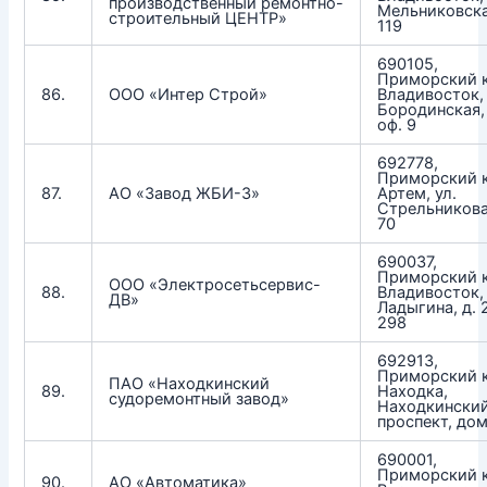
производственный ремонтно-
Мельниковска
строительный ЦЕНТР»
119
690105,
Приморский к
86.
ООО «Интер Строй»
Владивосток, 
Бородинская,
оф. 9
692778,
Приморский к
87.
АО «Завод ЖБИ-3»
Артем, ул.
Стрельникова
70
690037,
Приморский к
ООО «Электросетьсервис-
88.
Владивосток, 
ДВ»
Ладыгина, д. 2
298
692913,
Приморский к
ПАО «Находкинский
89.
Находка,
судоремонтный завод»
Находкински
проспект, дом
690001,
Приморский к
90.
АО «Автоматика»