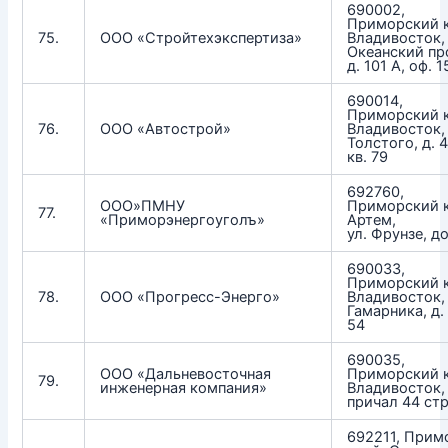
690002,
Приморский к
75.
ООО «Стройтехэкспертиза»
Владивосток,
Океанский пр
д. 101 А, оф. 1
690014,
Приморский к
76.
ООО «Автострой»
Владивосток, 
Толстого, д. 4
кв. 79
692760,
ООО»ПМНУ
Приморский к
77.
«Приморэнергоуголъ»
Артем,
ул. Фрунзе, д
690033,
Приморский к
78.
ООО «Прогресс-Энерго»
Владивосток, 
Гамарника, д. 
54
690035,
ООО «Дальневосточная
Приморский к
79.
инженерная компания»
Владивосток,
причал 44 ст
692211, Прим