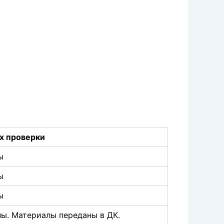
х проверки
ы
ы
ы
ы. Материалы переданы в ДК.