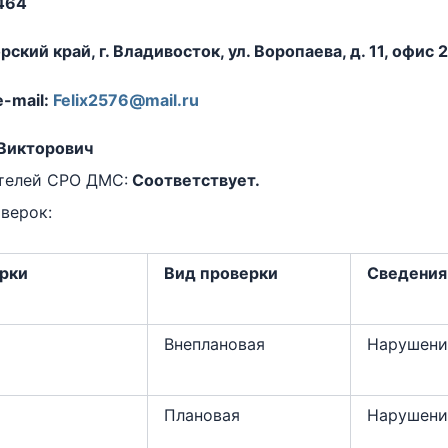
464
кий край, г. Владивосток, ул. Воропаева, д. 11, офис 
e-mail:
Felix2576@mail.ru
Викторович
телей СРО ДМС:
Соответствует.
верок:
ерки
Вид проверки
Сведения 
Внеплановая
Нарушени
Плановая
Нарушени