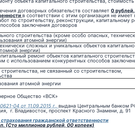
монту объекта капитального строительства, стоимост
ечения договорных обязательств составляет
0 рублей.
венности
в соответствии с этим организация не имеет 
бот по строительству, реконструкции, капитальному р
способов заключения договоров
ьного строительства (кроме особо опасных, техничес
льзования атомной энергии)
технически сложных и уникальных объектов капитально
атомной энергии)
апитальный ремонт объектов капитального строительс
ым с использованием конкурентных способов заключен
 строительства, не связанный со строительством,
ьства
зования атомной энергии
нерное Общество «ВСК»
621-04 от 11.09.2015 г.,
выдана Центральным банком Р
я, г. Владивосток, проспект Красного Знамени, д. 91
 страхования гражданской ответственности
оп. (Сто миллионов рублей, 00 копеек)