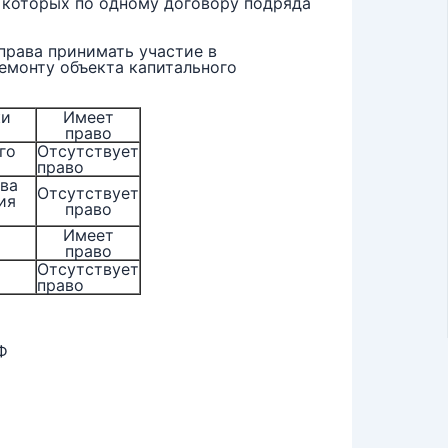
ь которых по одному договору подряда
права принимать участие в
емонту объекта капитального
ки
Имеет
право
го
Отсутствует
право
тва
Отсутствует
ия
право
Имеет
право
Отсутствует
право
Ф