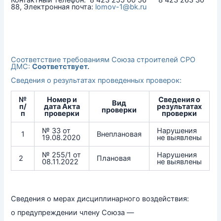
88, Электронная почта:
lomov-1@bk.ru
Соответствие требованиям Союза строителей СРО
ДМС:
Соответствует.
Сведения о результатах проведенных проверок:
№
Номер и
Сведения о
Вид
п/
дата Акта
результатах
проверки
п
проверки
проверки
№ 33 от
Нарушения
1
Внеплановая
19.08.2020
не выявлены
№ 255/1 от
Нарушения
2
Плановая
08.11.2022
не выявлены
Сведения о мерах дисциплинарного воздействия:
о предупреждении члену Союза —