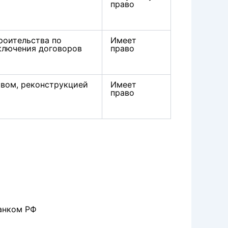
право
роительства по
Имеет
ключения договоров
право
твом, реконструкцией
Имеет
право
анком РФ