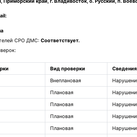
 Приморский край, г. Владивосток, о. Русский, п. Воево
il:
на
ителей СРО ДМС:
Соответствует.
верок:
ерки
Вид проверки
Сведения 
Внеплановая
Нарушени
Плановая
Нарушени
Плановая
Нарушени
Плановая
Нарушени
Плановая
Нарушени