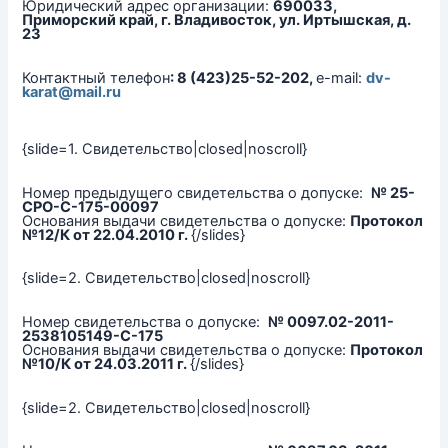
Юридический адрес организации:
690033,
Приморский край, г. Владивосток, ул. Иртышская, д.
23
Контактный телефон
: 8 (423)25-52-202,
e-mail:
dv-
karat@mail.ru
{slide=1. Свидетельство|closed|noscroll}
Номер предыдущего свидетельства о допуске:
№ 25-
СРО-С-175-00097
Основания выдачи свидетельства о допуске:
Протокол
№12/К от 22.04.2010 г.
{/slides}
{slide=2. Свидетельство|closed|noscroll}
Номер свидетельства о допуске:
№ 0097.02-2011-
2538105149-С-175
Основания выдачи свидетельства о допуске:
Протокол
№10/К от 24.03.2011 г.
{/slides}
{slide=2. Свидетельство|closed|noscroll}