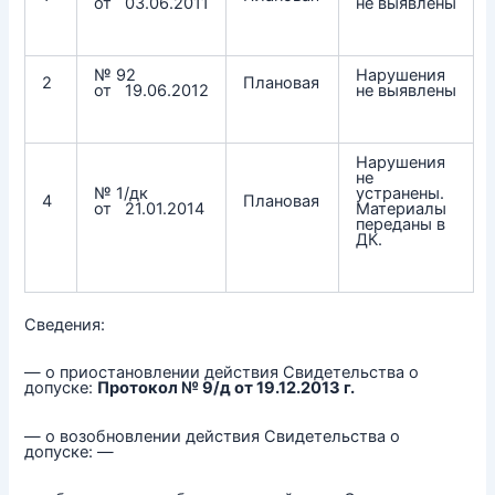
от 03.06.2011
не выявлены
№ 92
Нарушения
2
Плановая
от 19.06.2012
не выявлены
Нарушения
не
№ 1/дк
устранены.
4
Плановая
от 21.01.2014
Материалы
переданы в
ДК.
Сведения:
— о приостановлении действия Свидетельства о
допуске:
Протокол № 9/д от 19.12.2013 г.
— о возобновлении действия Свидетельства о
допуске: —