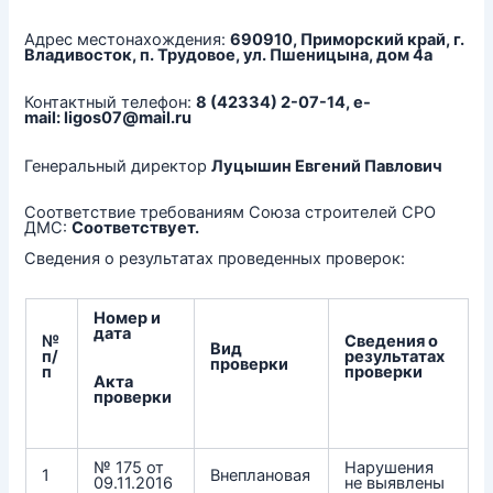
Адрес местонахождения:
690910, Приморский край, г.
Владивосток, п. Трудовое, ул. Пшеницына, дом 4а
Контактный телефон:
8 (42334) 2-07-14, e-
mail:
ligos07@mail.ru
Генеральный директор
Луцышин Евгений Павлович
Соответствие требованиям Союза строителей СРО
ДМС:
Соответствует.
Сведения о результатах проведенных проверок:
Номер и
дата
№
Сведения о
Вид
п/
результатах
проверки
п
проверки
Акта
проверки
№ 175 от
Нарушения
1
Внеплановая
09.11.2016
не выявлены