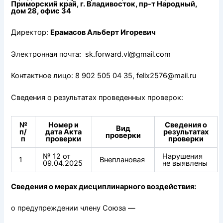
Приморский край, г. Владивосток, пр-т Народный,
дом 28, офис 34
Директор:
Ерамасов Альберт Игоревич
Электронная почта: sk.forward.vl@gmail.com
Контактное лицо: 8 902 505 04 35, felix2576@mail.ru
Сведения о результатах проведенных проверок:
№
Номер и
Сведения о
Вид
п/
дата Акта
результатах
проверки
п
проверки
проверки
№ 12 от
Нарушения
1
Внеплановая
09.04.2025
не выявлены
Сведения о мерах дисциплинарного воздействия:
о предупреждении члену Союза —