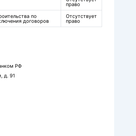
право
роительства по
Отсутствует
ключения договоров
право
анком РФ
 д. 91