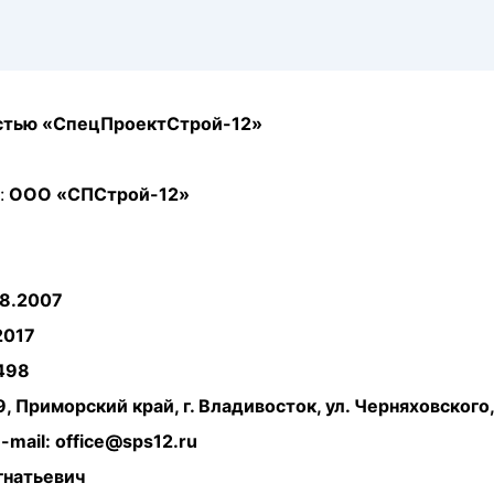
остью «СпецПроектСтрой-12»
:
ООО «СПСтрой-12»
8.2007
2017
498
 Приморский край, г. Владивосток, ул. Черняховского, 
e-mail: office@sps12.ru
гнатьевич