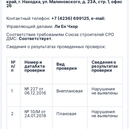
край, г. Находка, ул. Малиновского, д. 23А, стр. 1, офис
26
Контактный телефон:
+7 (4236) 699125, e-mail:
Управляющий делами:
Ли Ен Чхор
Соответствие требованиям Союза строителей СРО
ДМС:
Соответствует
.
Сведения о результатах проведенных проверок:
№
Номер и
Сведения о
Вид
п/
датаАкта
результатах
проверки
п
проверки
проверки
№ 227 от
Нарушения
1
Внеплановая
06.12.2016
не выявлены
№ 10/М от
Нарушения
2
Плановая
24.01.2018
не выявлены