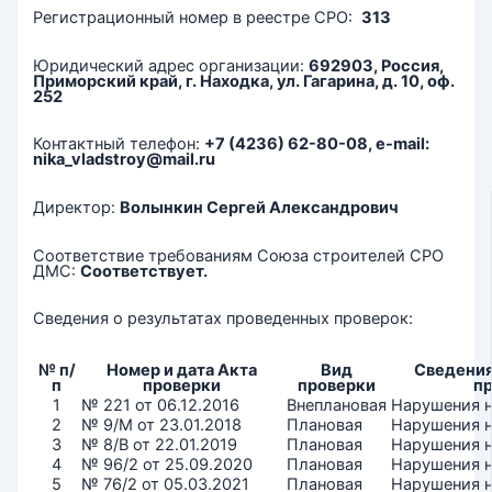
Регистрационный номер в реестре СРО:
313
Юридический адрес организации:
692903, Россия,
Приморский край, г. Находка, ул. Гагарина, д. 10, оф.
252
Контактный телефон:
+7 (4236) 62-80-08, e-mail:
nika_vladstroy@mail.ru
Директор:
Волынкин Сергей Александрович
Соответствие требованиям Союза строителей СРО
ДМС:
Соответствует.
Сведения о результатах проведенных проверок:
№ п/
Номер и дата Акта
Вид
Сведения
п
проверки
проверки
п
1
№ 221 от 06.12.2016
Внеплановая
Нарушения 
2
№ 9/М от 23.01.2018
Плановая
Нарушения 
3
№ 8/В от 22.01.2019
Плановая
Нарушения 
4
№ 96/2 от 25.09.2020
Плановая
Нарушения 
5
№ 76/2 от 05.03.2021
Плановая
Нарушения 