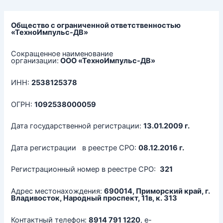
Перейти
к
содержимому
Общество с ограниченной ответственностью
«ТехноИмпульс-ДВ»
Сокращенное наименование
организации:
ООО «ТехноИмпульс-ДВ»
ИНН:
2538125378
ОГРН:
1092538000059
Дата государственной регистрации:
13.01.2009 г.
Дата регистрации в реестре СРО:
08.12.2016 г.
Регистрационный номер в реестре СРО:
321
Адрес местонахождения:
690014, Приморский край, г.
Владивосток, Народный проспект, 11в, к. 313
Контактный телефон:
8914 791 1220
, e-