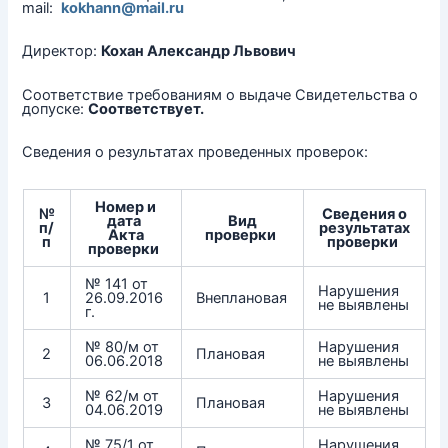
mail:
kokhann@mail.ru
Директор:
Кохан Александр Львович
Соответствие требованиям о выдаче Свидетельства о
допуске:
Соответствует.
Сведения о результатах проведенных проверок:
Номер и
№
Сведения о
дата
Вид
п/
результатах
Акта
проверки
п
проверки
проверки
№ 141 от
Нарушения
1
26.09.2016
Внеплановая
не выявлены
г.
№ 80/м от
Нарушения
2
Плановая
06.06.2018
не выявлены
№ 62/м от
Нарушения
3
Плановая
04.06.2019
не выявлены
№ 75/1 от
Нарушения