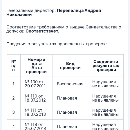
Генеральный директор:
Перепелица Андрей
Николаевич
Соответствие требованиям о выдаче Свидетельства о
допуске:
Соответствует.
Сведения о результатах проведенных проверок:
Номер и
№
Сведения о
дата
Вид
п/
результатах
Акта
проверки
п
проверки
проверки
№ 100 от
Нарушения
1
Внеплановая
20.07.2011
не выявлены
№ 110 от
Нарушения
2
Плановая
18.07.2012
не выявлены
№ 111 от
Нарушения
3
Плановая
18.07.2013
не выявлены
№ 118 от
Нарушения
4
Плановая
25.07.2014
не выявлены