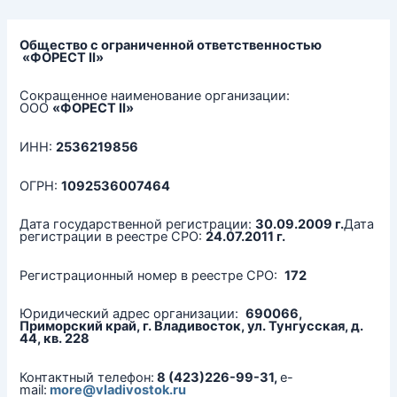
Перейти
к
содержимому
Общество с ограниченной ответственностью
«ФОРЕСТ II»
Сокращенное наименование организации:
ООО
«ФОРЕСТ II»
ИНН:
2536219856
ОГРН:
1092536007464
Дата государственной регистрации:
30.09.2009 г.
Дата
регистрации в реестре СРО:
24.07.2011 г.
Регистрационный номер в реестре СРО:
172
Юридический адрес организации:
690066,
Приморский край, г. Владивосток, ул. Тунгусская, д.
44, кв. 228
Контактный телефон:
8 (423)226-99-31,
e-
mail:
more@vladivostok.ru