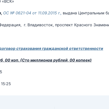
 «ВСК»
я,
ОС № 0621-04 от 11.09.2015 г.,
выдана Центральным б
едерация, г. Владивосток, проспект Красного Знамени,
договор страхования гражданской ответственности
б, 00 коп. (Сто миллионов рублей, 00 копеек)
5
 15:25