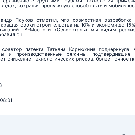
 сравнению с круглыми трубами. Технология примен
городах, сохраняя пропускную способность и мобильнос
андр Пауков отметил, что совместная разработка
окращая сроки строительства на 10% и экономя до 1
омпаний «А-Мост» и «Северсталь» мы видим реализ
бавил он.
соавтор патента Татьяна Корнюхина подчеркнула,
тры и производственные режимы, подтвердившие 
ает снижение технологических рисков, более точное 
6
08:01