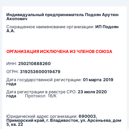
Перейти
к
содержимому
Индивидуальный предприниматель Подоян Арутюн
Акопович
Сокращенное наименование организации:
ИП Подоян
А.А.
ОРГАНИЗАЦИЯ ИСКЛЮЧЕНА ИЗ ЧЛЕНОВ СОЮЗА
ИНН:
250210888260
ОГРН:
319253600019479
Дата государственной регистрации:
01 марта 2019
года
Дата регистрации в реестре СРО:
23 июля 2020
года
Протокол 16/К
Юридический адрес организации:
690003,
Приморский край, г. Владивосток, ул. Арсеньева, дом
5, кв. 22