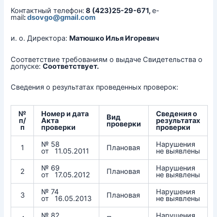
Контактный телефон:
8 (423)25-29-671,
e-
mail
:
dsovgo@gmail.com
и. о. Директора:
Матюшко Илья Игоревич
Соответствие требованиям о выдаче Свидетельства о
допуске:
Соответствует.
Сведения о результатах проведенных проверок:
№
Номер и дата
Сведения о
Вид
п/
Акта
результатах
проверки
п
проверки
проверки
№ 58
Нарушения
1
Плановая
от 11.05.2011
не выявлены
№ 69
Нарушения
2
Плановая
от 17.05.2012
не выявлены
№ 74
Нарушения
3
Плановая
от 16.05.2013
не выявлены
№ 82
Нарушения