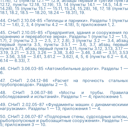
11.16), 12 (пункты 12.1 — 12.9, абзацы первый и третий пункта
12.12, пункты 12.18, 12.19), 13, 14 (пункты 14.1 — 14.5, 14.8 —
14.28), 15 (пункты 15.1 — 15.11, 15.24, 15.28), 16, 17, 18 (пункты
18.1, 18.2, 18.5 — 18.20, 18.24 — 18.31), 19.
44. СНиП 2.10.04-85 «Теплицы и парники». Разделы 1 (пункты
1.2 — 1.6), 2, 3, 4 (пункты 4.2 — 4.18), 5; приложения 1, 2.
45. СНиП 2.10.05-85 «Предприятия, здания и сооружения по
хранению и переработке зерна». Разделы 1 (пункты 1.2 — 1.5,
1.7), 2 (пункты 2.3 — 2.5, 2.7, 2.8), 3 (пункты 3.2 — 3.4, абзац
первый пункта 3.5, пункты 3.5.1 — 3.6, 3.7, абзац первый
пункта 3.7.1, абзац первый пункта 3.11, пункты 3.12, 3.13, 3.17 —
3.19, 3.21 — 3.23, 3.26 — 3.38, 3.40 — 3.46, 3.48 — 3.51, 3.53
— 3.56, 3.58 — 3.61, 3.61.2 — 3.62), 4, 5, 6 (пункты 6.2 — 6.4,
6.14 — 6.33), 7.
46. СНиП 3.06.03-85 «Автомобильные дороги». Разделы 1 —
6.
47. СНиП 2.04.12-86 «Расчет на прочность стальных
трубопроводов». Разделы 2 — 5.
48. СНиП 3.06.07-86 «Мосты и трубы. Правила
обследований и испытаний». Разделы 1 — 4; приложение 1.
49. СНиП 2.02.05-87 «Фундаменты машин с динамическими
нагрузками». Разделы 1 — 13; приложения 1 — 4.
50. СНиП 2.06.07-87 «Подпорные стены, судоходные шлюзы,
рыбопропускные и рыбозащитные сооружения». Разделы 1 —
5; приложения 3 — 10.