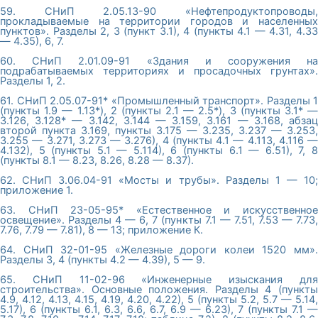
59. СНиП 2.05.13-90 «Нефтепродуктопроводы,
прокладываемые на территории городов и населенных
пунктов». Разделы 2, 3 (пункт 3.1), 4 (пункты 4.1 — 4.31, 4.33
— 4.35), 6, 7.
60. СНиП 2.01.09-91 «Здания и сооружения на
подрабатываемых территориях и просадочных грунтах».
Разделы 1, 2.
61. СНиП 2.05.07-91* «Промышленный транспорт». Разделы 1
(пункты 1.9 — 1.13*), 2 (пункты 2.1 — 2.5*), 3 (пункты 3.1* —
3.126, 3.128* — 3.142, 3.144 — 3.159, 3.161 — 3.168, абзац
второй пункта 3.169, пункты 3.175 — 3.235, 3.237 — 3.253,
3.255 — 3.271, 3.273 — 3.276), 4 (пункты 4.1 — 4.113, 4.116 —
4.132), 5 (пункты 5.1 — 5.114), 6 (пункты 6.1 — 6.51), 7, 8
(пункты 8.1 — 8.23, 8.26, 8.28 — 8.37).
62. СНиП 3.06.04-91 «Мосты и трубы». Разделы 1 — 10;
приложение 1.
63. СНиП 23-05-95* «Естественное и искусственное
освещение». Разделы 4 — 6, 7 (пункты 7.1 — 7.51, 7.53 — 7.73,
7.76, 7.79 — 7.81), 8 — 13; приложение К.
64. СНиП 32-01-95 «Железные дороги колеи 1520 мм».
Разделы 3, 4 (пункты 4.2 — 4.39), 5 — 9.
65. СНиП 11-02-96 «Инженерные изыскания для
строительства». Основные положения. Разделы 4 (пункты
4.9, 4.12, 4.13, 4.15, 4.19, 4.20, 4.22), 5 (пункты 5.2, 5.7 — 5.14,
5.17), 6 (пункты 6.1, 6.3, 6.6, 6.7, 6.9 — 6.23), 7 (пункты 7.1 —