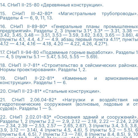
14. СНиП II-25-80 «Деревянные конструкции».
15. СНиП III-42-80* «Магистральные трубопроводы».
Разделы 4 — 6, 9, 11, 13.
16. СНиП II-89-80* «Генеральные планы промышленных
предприятий». Разделы 2, 3 (пункты 3.1*, 3.3* — 3.31, 3.38 —
3.42, 3.45, 3.48 — 3.51, 3.53 — 3.59, 3.62, 3.63, 3.65 — 3.86), 4
(пункты 4.1, 4.4, 4.7 — 4.9, абзац первый пункта 4.11*, пункты
4.12 — 4.14, 4.16 — 4.18, 4.20 — 4.22, 4.26, 4.27*).
17. СНиП II-94-80 «Подземные горные выработки». Разделы 1
— 4, 5 (пункты 5.1 — 5.47, 5.50, 5.55 — 5.69).
18. СНиП II-7-81* «Строительство в сейсмических районах.
Нормы проектирования». Разделы 1, 2.
19. СНиП II-22-81* «Каменные и армокаменные
конструкции». Разделы 1 — 6.
20. СНиП II-23-81* «Стальные конструкции».
21. СНиП 2.06.04-82* «Нагрузки и воздействия на
гидротехнические сооружения (волновые, ледовые и от
судов)». Разделы 1 — 5.
22. СНиП 2.02.01-83* «Основания зданий и сооружений».
Разделы 1, 2 (пункты 2.2 — 2.9, 2.12 — 2.18, 2.22 — 2.24, 2.29
— 2.34, 2.39 — 2.53, 2.57 — 2.65, 2.67), 3 (пункты 3.4, 3.5, 3.8,
3.9, 3.12 — 3.14), 4 (пункты 4.5, 4.6), 5 (пункты 5.2 — 5.5), 6
(пункты 6.4, 6.5), 7 (пункты 7.3 — 7.6), 8 (пункты 8.4, 8.5), 9, 10