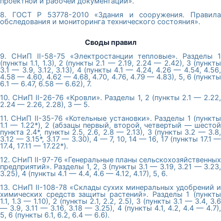
проектной и рабочей документации».
8. ГОСТ Р 53778-2010 «Здания и сооружения. Правила
обследования и мониторинга технического состояния».
Своды правил
9. СНиП II-58-75 «Электростанции тепловые». Разделы 1
(пункты 1.1, 1.3), 2 (пункты 2.1 — 2.19, 2.24 — 2.42), 3 (пункты
3.1 — 3.9, 3.12, 3.13), 4 (пункты 4.1 — 4.24, 4.26 — 4.54, 4.56,
4.58 — 4.60, 4.62 — 4.68, 4.70, 4.76, 4.79 — 4.83), 5, 6 (пункты
6.1 — 6.47, 6.58 — 6.62), 7.
10. СНиП II-26-76 «Кровли». Разделы 1, 2 (пункты 2.1 — 2.22,
2.24 — 2.26, 2.28), 3 — 5.
11. СНиП II-35-76 «Котельные установки». Разделы 1 (пункты
1.1 — 1.22*), 2 (абзацы первый, второй, четвертый — шестой
пункта 2.4*, пункты 2.5, 2.6, 2.8 — 2.13), 3 (пункты 3.2 — 3.8,
3.12 — 3.15*, 3.17 — 3.30), 4 — 7, 10, 14 — 16, 17 (пункты 17.1 —
17.4, 17.11 — 17.22*).
12. СНиП II-97-76 «Генеральные планы сельскохозяйственных
предприятий». Разделы 1, 2, 3 (пункты 3.1 — 3.19, 3.21 — 3.23,
3.25), 4 (пункты 4.1 — 4.4, 4.6 — 4.12, 4.17), 5, 6.
13. СНиП II-108-78 «Склады сухих минеральных удобрений и
химических средств защиты растений». Разделы 1 (пункты
1.1, 1.3 — 1.10), 2 (пункты 2.1, 2.2, 2.5), 3 (пункты 3.1 — 3.4, 3.6
— 3.9, 3.11 — 3.16, 3.18 — 3.25), 4 (пункты 4.1, 4.2, 4.4 — 4.7),
5, 6 (пункты 6.1, 6.2, 6.4 — 6.6).