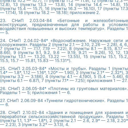
(пункты 10.2 — 10.7), 11 (пункты 11.2 — 11.9), 12 (пункты 12.3 —
12.8), 13 (пункты 13.3 — 13.8), 14 (пункты 14.4 — 14.8), 15
(пункты 15.4 — 15.7), 16 (пункты 16.3 — 16.10), 17 (пункты 17.3
— 17.14), 18 (пункты 18.2 — 18.18); приложение 2.
23. СНиП 2.03.04-84 «Бетонные и железобетонные
конструкции, предназначенные для работы в условиях
воздействия повышенных и высоких температур». Разделы 1
— 5.
24. СНиП 2.04.02-84* «Водоснабжение. Наружные сети и
сооружения». Разделы 2 (пункты 2.1 — 2.10, 2.26 — 2.28), 4, 6,
7 (пункты 7.1 — 7.17, 7.19 — 7.22), 8 (пункты 8.1 — 8.15, 8.17 —
8.66), 9 (пункты 9.1, 9.2, 9.6 — 9.19, 9.21 — 9.26), 10, 12, 13
(пункты 13.1 — 13.20, 13.22 — 13.55), 15 (пункты 15.1, 15.2,
15.5, 15.7 — 15.81, 15.83 — 15.131*).
25. СНиП 2.05.03-84* «Мосты и трубы». Разделы 1 (пункты
1.4* — 1.8*, 1.12 — 1.16*, 1.20* — 1.90), 2 (пункты 2.1* — 2.32*), 3
(пункты 3.2 — 3.186), 4 (пункты 4.1 — 4.190), 5 (5.4 — 5.46), 6
(пункты 6.1 — 6.87), 7 (пункты 7.1* — 7.25); приложения 1 — 27.
26. СНиП 2.06.05-84* «Плотины из грунтовых материалов».
Разделы 1 — 5; приложения 1 — 6.
27. СНиП 2.06.09-84 «Туннели гидротехнические». Разделы 1
— 6.
28. СНиП 2.10.02-84 «Здания и помещения для хранения и
переработки сельскохозяйственной продукции». Разделы 1
(пункты 1.1, 1.3* — 1.8*), 2 (пункты 2.1 — 2.6, 2.9* — 2.18, 2.20*
— 2.23), 3 (пункты 3.2* — 3.13), 4.