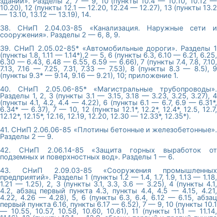
зданий». Разделы 2, 7 — 9, 10 (пункты 10.4 — 10.10, 10.12 —
10.20), 12 (пункты 12.1 — 12.20, 12.24 — 12.27), 13 (пункты 13.2
— 13.10, 13.12 — 13.19), 14.
38. СНиП 2.04.03-85 «Канализация. Наружные сети и
сооружения». Разделы 2 — 6, 8, 9.
39. СНиП 2.05.02-85* «Автомобильные дороги». Разделы 1
(пункты 1.8, 1.11 — 1.14*),2 — 5, 6 (пункты 6.3, 6.10 — 6.21, 6.25,
6.30 — 6.43, 6.48 — 6.55, 6.59 — 6.66), 7 (пункты 7.4, 7.8, 7.10,
7.13, 7.16 — 7.25, 7.31, 7.33 — 7.53), 8 (пункты 8.3 — 8.5), 9
(пункты 9.3* — 9.14, 9.16 — 9.21), 10; приложение 1.
40. СНиП 2.05.06-85* «Магистральные трубопроводы».
Разделы 1, 2, 3 (пункты 3.1 — 3.15, 3.18 — 3.23, 3.25, 3.27), 4
(пункты 4.1, 4.2, 4.4 — 4.22), 6 (пункты 6.1 — 6.7, 6.9 — 6.31*,
6.34* — 6.37), 7 — 10, 12 (пункты 12.1*, 12.2*, 12.4*, 12.5, 12.7,
12.12*, 12.15*, 12.16, 12.19, 12.20, 12.30 — 12.33*, 12.35*).
41. СНиП 2.06.06-85 «Плотины бетонные и железобетонные».
Разделы 2 — 9.
42. СНиП 2.06.14-85 «Защита горных выработок от
подземных и поверхностных вод». Разделы 1 — 6.
43. СНиП 2.09.03-85 «Сооружения промышленных
предприятий». Разделы 1 (пункты 1.2 — 1.4, 1.7, 1.9, 1.13 — 1.18,
1.21 — 1.25), 2, 3 (пункты 3.1, 3.3, 3.6 — 3.25), 4 (пункты 4.1,
4.2, абзац первый пункта 4.3, пункты 4.4, 4.5 — 4.15, 4.21,
4.22, 4.26 — 4.28), 5, 6 (пункты 6.3, 6.4, 6.12 — 6.15, абзац
первый пункта 6.16, пункты 6.17 — 6.52), 7 — 9, 10 (пункты 10.1
— 10.55, 10.57, 10.58, 10.60, 10.61), 11 (пункты 11.1 — 11.14,