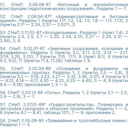
51. СНиП 2.06.08-87 «Бетонные и железобетонные
конструкции гидротехнических сооружений». Разделы 1 — 7.
52. СНиП 2.09.04-87* «Административные и бытовые
здания». Разделы 1 (пункты 1.1*, 1.2, 1.4, 1.5, 1.8 — 1.11, 1.13), 2
(пункты 2.1* — 2.34, 2.37 — 2.52*), 3.
53. СНиП 2.11.02-87 «Холодильники». Разделы 1 (пункт 1.4), 2
(пункты 2.4, 2.5, 2.7 — 2.20, 2.24, 2.25, 2.27 — 2.29, 2.31 —
2.44), 3, 4.
54. СНиП 3.02.01-87 «Земляные сооружения, основания и
фундаменты». Разделы 3 (пункты 3.2, 3.11, 3.12, 3.14 — 3.17,
3.19, 3.20, 3.22), 7 (пункты 7.10, 7.11), 8 (пункт 8.1), 9 (пункты
9.2, 9.5), 11 (пункты 11.4, 11.28); таблицы 1, 8.
55. СНиП 2.02.04-88 «Основания и фундаменты на
вечномерзлых грунтах». Разделы 1, 2 (пункты 2.5 — 2.8), 3
(пункты 3.2 — 3.19, 3.23, 3.27 — 3.32, 3.36, 3.37), 4 (пункты 4.1
— 4.12, 4.14 — 4.17, 4.20 — 4.22, 4.25 — 4.45), 5 — 8, 9 (пункты
9.4 — 9.18); приложения 1, 3 — 5.
56. СНиП 2.03.13-88 «Полы». Разделы 1, 2 (пункты 2.1 — 2.5,
2.6 — 2.9), 3 — 7.
57. СНиП 2.07.01-89* «Градостроительство. Планировка и
застройка городских и сельских поселений». Разделы 1 — 5,
6 (пункты 6.1 — 6.41, таблица 10*), 7 — 9; приложение 2.
58. СНиП 2.05.09-90 «Трамвайные и троллейбусные линии».
Разделы 1 — 5.