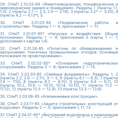
29. СНиП 2.10.03-84 «Животноводческие, птицеводческие и
звероводческие здания и помещения». Разделы 1 (пункты 1.1,
1.5), 2 (пункты 2.1 — 2.3, 2.9 — 2.16), 3 (пункты 3.2* — 3.20), 4
(пункты 4.2 — 4.13*), 5.
30. СНиП 3.01.03-84 «Геодезические работы в
строительстве». Разделы 1 — 4; приложения 1 — 11.
31. СНиП 2.01.07-85* «Нагрузки и воздействия. Общие
положения». Разделы 1 — 9; приложение 5 (карты 1 — 7,
дополнения к картам 1,4).
32. СНиП 2.01.28-85 «Полигоны по обезвреживанию и
захоронению токсичных промышленных отходов. Основные
положения по проектированию».
33. СНиП 2.02.02-85* «Основания гидротехнических
сооружений». Разделы 3 — 8; приложения 2 — 15.
34. СНиП 2.02.03-85 «Свайные фундаменты». Разделы 1, 2
(пункты 2.2, 2.6 — 2.11), 3 — 5, 6 (пункты 6.1 — 6.3), 7 (пункты
7.4 — 7.10), 8 (пункты 8.2 — 8.15), 9 (пункты 9.4 — 9.7), 10
(пункты 10.2, 10.6 — 10.10, 10.14, 10.15), 11 (пункты 11.2 —
11.12), 12 (пункты 12.5 — 12.9), 13 (пункты 13.3 — 13.8).
35. СНиП 2.03.06-85 «Алюминиевые конструкции».
36. СНиП 2.03.11-85 «Защита строительных конструкций от
коррозии». Разделы 2 — 5; приложения 1, 11, 13.
37. СНиП 2.04.01-85* «Внутренний водопровод и канализация