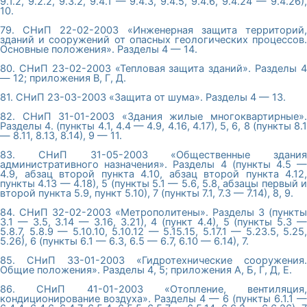
9.1.2, 9.2.2, 9.3.2, 9.4.1 — 9.4.3, 9.4.5, 9.4.6, 9.4.24 — 9.4.26),
10.
79. СНиП 22-02-2003 «Инженерная защита территорий,
зданий и сооружений от опасных геологических процессов.
Основные положения». Разделы 4 — 14.
80. СНиП 23-02-2003 «Тепловая защита зданий». Разделы 4
— 12; приложения В, Г, Д.
81. СНиП 23-03-2003 «Защита от шума». Разделы 4 — 13.
82. СНиП 31-01-2003 «Здания жилые многоквартирные».
Разделы 4. (пункты 4.1, 4.4 — 4.9, 4.16, 4.17), 5, 6, 8 (пункты 8.1
— 8.11, 8.13, 8.14), 9 — 11.
83. СНиП 31-05-2003 «Общественные здания
административного назначения». Разделы 4 (пункты 4.5 —
4.9, абзац второй пункта 4.10, абзац второй пункта 4.12,
пункты 4.13 — 4.18), 5 (пункты 5.1 — 5.6, 5.8, абзацы первый и
второй пункта 5.9, пункт 5.10), 7 (пункты 7.1, 7.3 — 7.14), 8, 9.
84. СНиП 32-02-2003 «Метрополитены». Разделы 3 (пункты
3.1 — 3.5, 3.14 — 3.16, 3.21), 4 (пункт 4.4), 5 (пункты 5.3 —
5.8.7, 5.8.9 — 5.10.10, 5.10.12 — 5.15.15, 5.17.1 — 5.23.5, 5.25,
5.26), 6 (пункты 6.1 — 6.3, 6.5 — 6.7, 6.10 — 6.14), 7.
85. СНиП 33-01-2003 «Гидротехнические сооружения.
Общие положения». Разделы 4, 5; приложения А, Б, Г, Д, Е.
86. СНиП 41-01-2003 «Отопление, вентиляция,
кондиционирование воздуха». Разделы 4 — 6 (пункты 6.1.1 —