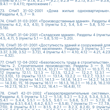
(пункты 9.1.1 — 9.1.6, 9.2.1 — 9.2.7, 9.2.9 — 9.2.13, 9.3.1 — 9.3.6,
9.4.1 — 9.4.11); приложение Г.
73. СНиП 31-02-2001 «Дома жилые одноквартирные».
Разделы 4, 5, 7 — 9.
74. СНиП 31-03-2001 «Производственные здания». Разделы 4
(пункты 4.2, 4.3, 4.5), 5 (пункты 5.2, 5.4, 5.6 — 5.8, 5.10 —
5.16).
75. СНиП 31-04-2001 «Складские здания». Разделы 4 (пункты
4.5, 4.7), 5 (пункты 5.1 — 5.8, 5.10 — 5.20).
76. СНиП 35-01-2001 «Доступность зданий и сооружений для
маломобильных групп населения». Разделы 3 (пункты 3.1 —
3.37, 3.39, 3.52 — 3.72), 4 (пункты 4.1 — 4.10, 4.12 — 4.21, 4.23
— 4.32).
77. СНиП 12-04-2002 «Безопасность труда в строительстве».
Часть 2. Строительное производство. Разделы 3 — 9, 10
(пункты 10.1.1, 10.1.3, 10.1.4, 10.2.1 — 10.2.9, 10.3.1 — 10.3.7), 11,
12 (пункты 12.1.1, 12.1.3 — 12.1.5, 12.2.2 — 12.2.7, 12.3.1 —
12.3.10), 13 (пункты 13.1.1 — 13.1.4, 13.2.2 — 13.2.7, 13.3.1 —
13.3.5), 14 (пункты 14.1.1, 14.1.3 — 14.1.6, 14.2.1 — 14.2.7, 14.3.1
— 14.3.6), 15, 16 (пункты 16.1.1 — 16.1.3, 16.2.1 — 16.2.8, 16.2.10
— 16.2.13, 16.3.1 — 16.3.22, 16.4.1 — 16.4.8), 17.
78. СНиП 42-01-2002 «Газораспределительные системы».
Разделы 4, 5 (пункты 5.1.2 — 5.1.8, 5.2.1 — 5.2.4, 5.3.4, 5.3.5,
5.4.1 — 5.4.4, 5.5.1 — 5.5.5, 5.6.1 — 5.6.6, 5.7.1 — 5.7.3), 6
(пункты 6.3.1, 6.4.1, 6.4.2, 6.5.1 — 6.5.8), 7 (пункты 7.1 — 7.7, 7.9,
7.10), 8 (пункты 8.1.1 — 8.1.5, 8.2.1 — 8.2.3, 8.2.6), 9 (пункты