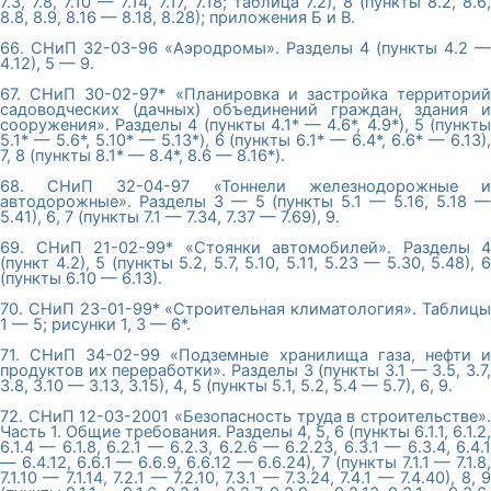
7.3, 7.8, 7.10 — 7.14, 7.17, 7.18; таблица 7.2), 8 (пункты 8.2, 8.6,
8.8, 8.9, 8.16 — 8.18, 8.28); приложения Б и В.
66. СНиП 32-03-96 «Аэродромы». Разделы 4 (пункты 4.2 —
4.12), 5 — 9.
67. СНиП 30-02-97* «Планировка и застройка территорий
садоводческих (дачных) объединений граждан, здания и
сооружения». Разделы 4 (пункты 4.1* — 4.6*, 4.9*), 5 (пункты
5.1* — 5.6*, 5.10* — 5.13*), 6 (пункты 6.1* — 6.4*, 6.6* — 6.13),
7, 8 (пункты 8.1* — 8.4*, 8.6 — 8.16*).
68. СНиП 32-04-97 «Тоннели железнодорожные и
автодорожные». Разделы 3 — 5 (пункты 5.1 — 5.16, 5.18 —
5.41), 6, 7 (пункты 7.1 — 7.34, 7.37 — 7.69), 9.
69. СНиП 21-02-99* «Стоянки автомобилей». Разделы 4
(пункт 4.2), 5 (пункты 5.2, 5.7, 5.10, 5.11, 5.23 — 5.30, 5.48), 6
(пункты 6.10 — 6.13).
70. СНиП 23-01-99* «Строительная климатология». Таблицы
1 — 5; рисунки 1, 3 — 6*.
71. СНиП 34-02-99 «Подземные хранилища газа, нефти и
продуктов их переработки». Разделы 3 (пункты 3.1 — 3.5, 3.7,
3.8, 3.10 — 3.13, 3.15), 4, 5 (пункты 5.1, 5.2, 5.4 — 5.7), 6, 9.
72. СНиП 12-03-2001 «Безопасность труда в строительстве».
Часть 1. Общие требования. Разделы 4, 5, 6 (пункты 6.1.1, 6.1.2,
6.1.4 — 6.1.8, 6.2.1 — 6.2.3, 6.2.6 — 6.2.23, 6.3.1 — 6.3.4, 6.4.1
— 6.4.12, 6.6.1 — 6.6.9, 6.6.12 — 6.6.24), 7 (пункты 7.1.1 — 7.1.8,
7.1.10 — 7.1.14, 7.2.1 — 7.2.10, 7.3.1 — 7.3.24, 7.4.1 — 7.4.40), 8, 9