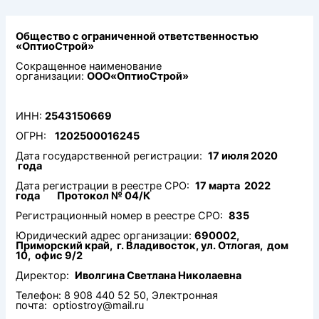
Перейти
к
содержимому
Общество с ограниченной ответственностью
«ОптиоСтрой»
Сокращенное наименование
организации:
ООО«ОптиоСтрой»
ИНН:
2543150669
ОГРН:
1202500016245
Дата государственной регистрации:
17 июля 2020
года
Дата регистрации в реестре СРО:
17 марта 2022
года Протокол № 04/К
Регистрационный номер в реестре СРО:
835
Юридический адрес организации:
690002,
Приморский край, г. Владивосток, ул. Отлогая, дом
10, офис 9/2
Директор:
Иволгина Светлана Николаевна
Телефон: 8 908 440 52 50, Электронная
почта:
optiostroy@mail.ru