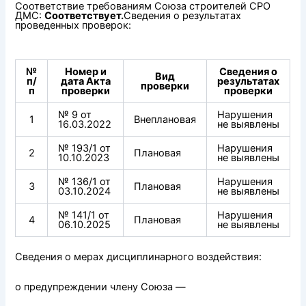
Соответствие требованиям Союза строителей СРО
ДМС:
Соответствует.
Сведения о результатах
проведенных проверок:
№
Номер и
Сведения о
Вид
п/
дата Акта
результатах
проверки
п
проверки
проверки
№ 9 от
Нарушения
1
Внеплановая
16.03.2022
не выявлены
№ 193/1 от
Нарушения
2
Плановая
10.10.2023
не выявлены
№ 136/1 от
Нарушения
3
Плановая
03.10.2024
не выявлены
№ 141/1 от
Нарушения
4
Плановая
06.10.2025
не выявлены
Сведения о мерах дисциплинарного воздействия:
о предупреждении члену Союза —