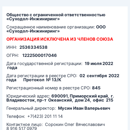
Перейти
к
содержимому
Общество с ограниченной ответственностью
«Суходол-Инжиниринг»
Сокращенное наименование организации:
ООО
«Суходол-Инжиниринг»
ОРГАНИЗАЦИЯ ИСКЛЮЧЕНА ИЗ ЧЛЕНОВ СОЮЗА
ИНН:
2536334538
ОГРН:
1222500017046
Дата государственной регистрации:
19 июля 2022
года
Дата регистрации в реестре СРО:
02 сентября 2022
года Протокол № 13/К
Регистрационный номер в реестре СРО:
845
Юридический адрес:
690091, Приморский край, г.
Владивосток, пр-т Океанский, дом 24, офис 215
Генеральный директор:
Мусин Иван Валерьевич
Телефон: +7(423) 201 11 14
Контактное лицо: Сорокин Олег Вячеславович
8 916 517 0979