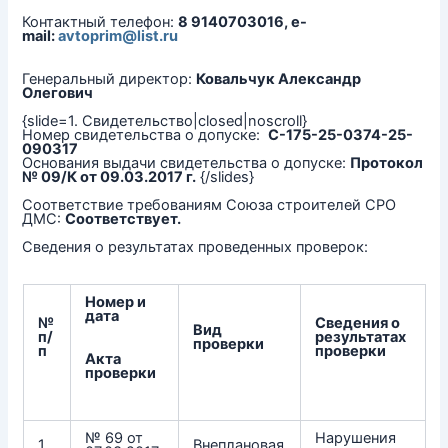
Контактный телефон:
8 9140703016, e-
mail:
avtoprim@list.ru
Генеральный директор:
Ковальчук Александр
Олегович
{slide=1. Свидетельство|closed|noscroll}
Номер свидетельства о допуске:
С-175-25-0374-25-
090317
Основания выдачи свидетельства о допуске:
Протокол
№ 09/К от 09.03.2017 г.
{/slides}
Соответствие требованиям Союза строителей СРО
ДМС:
Соответствует.
Сведения о результатах проведенных проверок:
Номер и
дата
№
Сведения о
Вид
п/
результатах
проверки
п
проверки
Акта
проверки
№ 69 от
Нарушения
1
Внеплановая