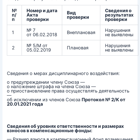
№
Номер и дата
Сведения о
Вид
п/
Акта
результатах
проверки
п
проверки
проверки
№ 7
Нарушения
1
Внеплановая
от 06.02.2018
не выявлены
№ 5/М от
Нарушения
2
Плановая
05.02.2019
не выявлены
Сведения о мерах дисциплинарного воздействия:
о предупреждении члену Союза —
о наложение штрафа на члена Союза —
о приостановление права осуществлять деятельность
—
об исключении из членов Союза
Протокол № 2/К от
20.01.2021 года
Сведения об уровнях ответственности и размерах
взносов в компенсационные фонды:
— Размер взноса в компенсационный фонд возмещения