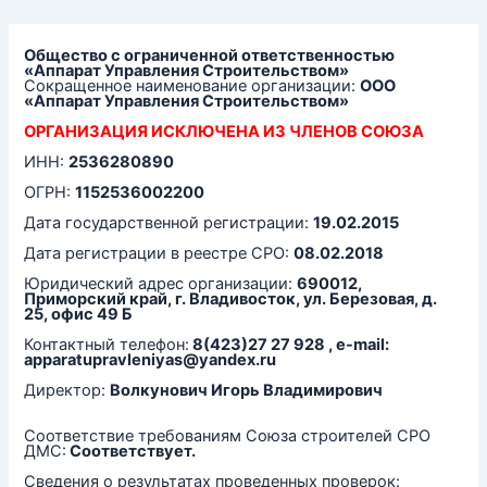
Перейти
к
содержимому
Общество с ограниченной ответственностью
«Аппарат Управления Строительством»
Сокращенное наименование организации:
ООО
«Аппарат Управления Строительством»
ОРГАНИЗАЦИЯ ИСКЛЮЧЕНА ИЗ ЧЛЕНОВ СОЮЗА
ИНН:
2536280890
ОГРН:
1152536002200
Дата государственной регистрации:
19.02.2015
Дата регистрации в реестре СРО:
08.02.2018
Юридический адрес организации:
690012,
Приморский край, г. Владивосток, ул. Березовая, д.
25, офис 49 Б
Контактный телефон:
8(423)27 27 928 , e-mail:
apparatupravleniyas@yandex.ru
Директор:
Волкунович Игорь Владимирович
Соответствие требованиям Союза строителей СРО
ДМС:
Соответствует.
Сведения о результатах проведенных проверок: