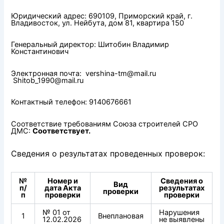
Юридический адрес: 690109, Приморский край, г.
Владивосток, ул. Нейбута, дом 81, квартира 150
Генеральный директор: Шитобин Владимир
Константинович
Электронная почта:
vershina-tm@mail.ru
Shitob_1990@mail.ru
Контактный телефон: 9140676661
Соответствие требованиям Союза строителей СРО
ДМС:
Соответствует.
Сведения о результатах проведенных проверок:
№
Номер и
Сведения о
Вид
п/
дата Акта
результатах
проверки
п
проверки
проверки
№ 01 от
Нарушения
1
Внеплановая
12.02.2026
не выявлены