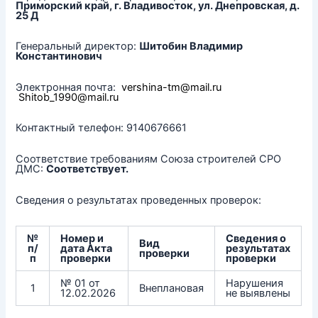
Приморский край, г. Владивосток, ул. Днепровская, д.
25 Д
Генеральный директор:
Шитобин Владимир
Константинович
Электронная почта:
vershina-tm@mail.ru
Shitob_1990@mail.ru
Контактный телефон: 9140676661
Соответствие требованиям Союза строителей СРО
ДМС:
Соответствует.
Сведения о результатах проведенных проверок:
№
Номер и
Сведения о
Вид
п/
дата Акта
результатах
проверки
п
проверки
проверки
№ 01 от
Нарушения
1
Внеплановая
12.02.2026
не выявлены