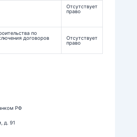
Отсутствует
право
роительства по
ключения договоров
Отсутствует
право
анком РФ
 д. 91