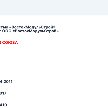
остью «ВостокМодульСтрой»
:
ООО «ВостокМодульСтрой»
В СОЮЗА
4.2011
2017
410