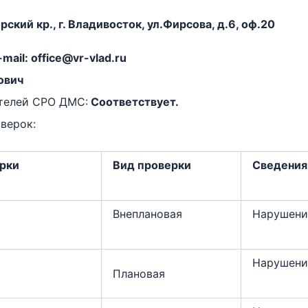
ский кр., г. Владивосток, ул.Фирсова, д.6, оф.20
-mail: office@vr-vlad.ru
ович
телей СРО ДМС:
Соответствует.
верок:
ерки
Вид проверки
Сведения 
Внеплановая
Нарушени
Нарушени
Плановая