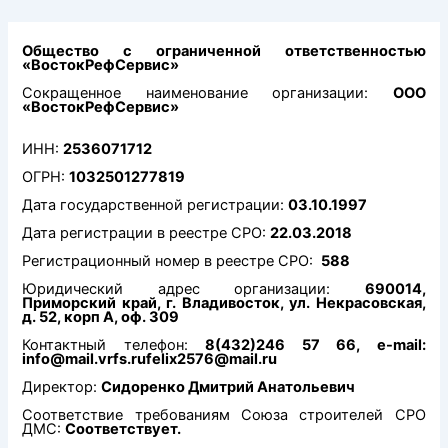
Перейти
к
содержимому
Общество с ограниченной ответственностью
«ВостокРефСервис»
Сокращенное наименование организации:
ООО
«ВостокРефСервис»
ИНН:
2536071712
ОГРН:
1032501277819
Дата государственной регистрации:
03.10.1997
Дата регистрации в реестре СРО:
22.03.2018
Регистрационный номер в реестре СРО:
588
Юридический адрес организации:
690014,
Приморский край, г. Владивосток, ул. Некрасовская,
д. 52, корп А, оф. 309
Контактный телефон:
8(432)246 57 66, e-mail:
info@mail.vrfs.rufelix2576@mail.ru
Директор:
Сидоренко Дмитрий Анатольевич
Соответствие требованиям Союза строителей СРО
ДМС:
Соответствует.