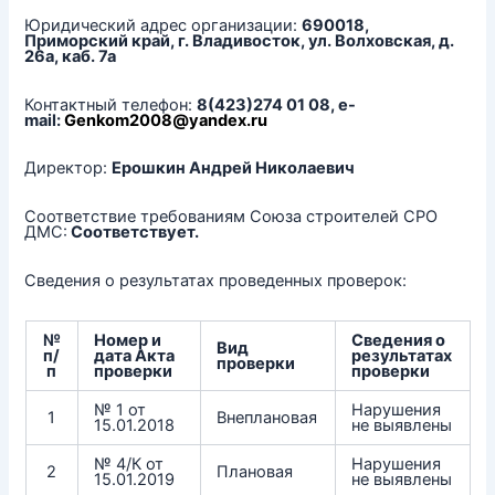
Юридический адрес организации:
690018,
Приморский край, г. Владивосток, ул. Волховская, д.
26а, каб. 7а
Контактный телефон:
8(423)274 01 08, e-
mail:
Genkom2008@yandex.ru
Директор:
Ерошкин Андрей Николаевич
Соответствие требованиям Союза строителей СРО
ДМС:
Соответствует.
Сведения о результатах проведенных проверок:
№
Номер и
Сведения о
Вид
п/
дата Акта
результатах
проверки
п
проверки
проверки
№ 1 от
Нарушения
1
Внеплановая
15.01.2018
не выявлены
№ 4/К от
Нарушения
2
Плановая
15.01.2019
не выявлены