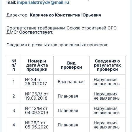
mail:
imperialstroydv@mail.ru
Директор:
Кириченко Константин Юрьевич
Соответствие требованиям Союза строителей СРО
ДМС:
Соответствует.
Сведения о результатах проведенных проверок:
№
Номер и
Сведения о
Вид
п/
дата
Акта
результатах
проверки
п
проверки
проверки
№ 24 от
Нарушения
1
Внеплановая
25.01.2017
не выявлены
№126/М от
Нарушения
2
Плановая
19.09.2018
не выявлены
№112/М от
Нарушения
3
Плановая
04.09.2019
не выявлены
№ 26/1 от
Нарушения
4
Плановая
05.05.2020
не выявлены