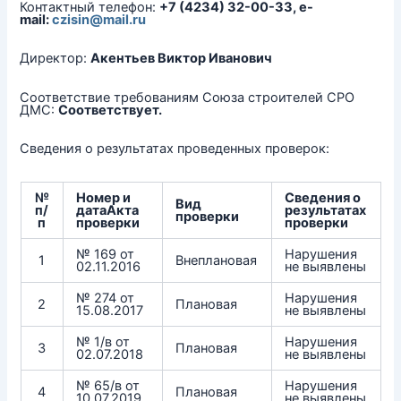
Контактный телефон:
+7 (4234) 32-00-33, e-
mail:
czisin@mail.ru
Директор:
Акентьев Виктор Иванович
Соответствие требованиям Союза строителей СРО
ДМС:
Соответствует.
Сведения о результатах проведенных проверок:
№
Номер и
Сведения о
Вид
п/
дата
Акта
результатах
проверки
п
проверки
проверки
№ 169 от
Нарушения
1
Внеплановая
02.11.2016
не выявлены
№ 274 от
Нарушения
2
Плановая
15.08.2017
не выявлены
№ 1/в от
Нарушения
3
Плановая
02.07.2018
не выявлены
№ 65/в от
Нарушения
4
Плановая
10.07.2019
не выявлены