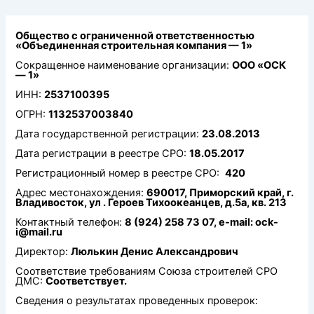
Перейти
к
содержимому
Общество с ограниченной ответственностью
«Объединенная строительная компания — 1»
Сокращенное наименование организации:
ООО «ОСК
— 1»
ИНН:
2537100395
ОГРН:
1132537003840
Дата государственной регистрации:
23.08.2013
Дата регистрации в реестре СРО:
18.05.2017
Регистрационный номер в реестре СРО:
420
Адрес местонахождения:
690017, Приморский край, г.
Владивосток, ул . Героев Тихоокеанцев, д.5а, кв. 213
Контактный телефон:
8 (924) 258 73 07, e-mail: ock-
i@mail.ru
Директор:
Люлькин Денис Александрович
Соответствие требованиям Союза строителей СРО
ДМС:
Соответствует.
Сведения о результатах проведенных проверок: