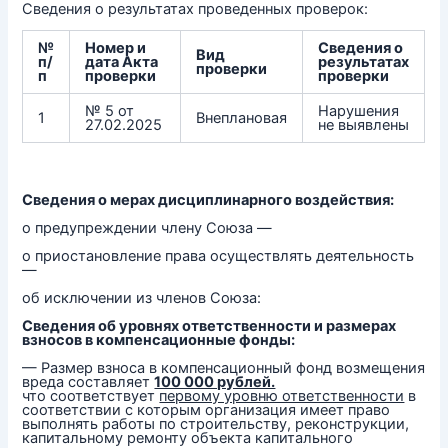
Сведения о результатах проведенных проверок:
№
Номер и
Сведения о
Вид
п/
дата Акта
результатах
проверки
п
проверки
проверки
№ 5 от
Нарушения
1
Внеплановая
27.02.2025
не выявлены
Сведения о мерах дисциплинарного воздействия:
о предупреждении члену Союза —
о приостановление права осуществлять деятельность
—
об исключении из членов Союза:
Сведения об уровнях ответственности и размерах
взносов в компенсационные фонды:
— Размер взноса в компенсационный фонд возмещения
вреда составляет
100 000 рублей.
что соответствует
первому уровню ответственности
в
соответствии с которым организация имеет право
выполнять работы по строительству, реконструкции,
капитальному ремонту объекта капитального