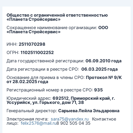
Перейти
к
содержимому
Общество с ограниченной ответственностью
«Планета Стройсервис»
Сокращенное наименование организации:
ООО
«Планета Стройсервис»
ИНН:
2511070298
ОГРН:
1102511002252
Дата государственной регистрации:
06.09.2010 года
Дата регистрации в реестре СРО:
06.03.2025 года
Основание для приема в члены СРО:
Протокол № 9/К
от 28.02.2025 года
Регистрационный номер в реестре СРО:
935
Юридический адрес:
692512, Приморский край, г.
Уссурийск, ул. Горького, дом 71, 38
Генеральный директор:
Сарыева Лейла Эльдаровна
Электронная почта:
sara75@yandex.ru
Контактное
лицо:
felix2576@mail.ru
8 902 505 04 35