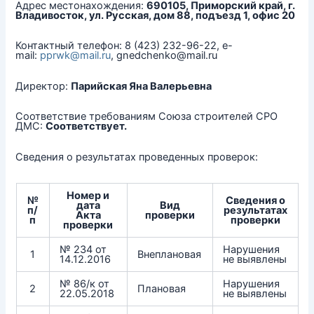
Адрес местонахождения:
690105, Приморский край, г.
Владивосток, ул. Русская, дом 88, подъезд 1, офис 20
Контактный телефон: 8 (423) 232-96-22, e-
mail:
pprwk@mail.ru
, gnedchenko@mail.ru
Директор:
Парийская Яна Валерьевна
Соответствие требованиям Союза строителей СРО
ДМС:
Соответствует.
Сведения о результатах проведенных проверок:
Номер и
№
Сведения о
дата
Вид
п/
результатах
Акта
проверки
п
проверки
проверки
№ 234 от
Нарушения
1
Внеплановая
14.12.2016
не выявлены
№ 86/к от
Нарушения
2
Плановая
22.05.2018
не выявлены