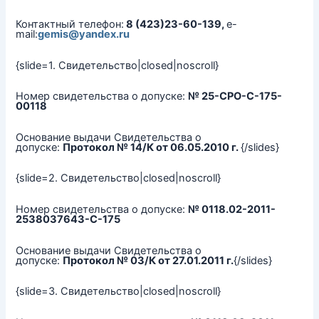
Контактный телефон:
8 (423)23-60-139,
e-
mail:
gemis@yandex.ru
{slide=1. Свидетельство|closed|noscroll}
Номер свидетельства о допуске:
№ 25-СРО-С-175-
00118
Основание выдачи Свидетельства о
допуске:
Протокол № 14/К от 06.05.2010 г.
{/slides}
{slide=2. Свидетельство|closed|noscroll}
Номер свидетельства о допуске:
№ 0118.02-2011-
2538037643-С-175
Основание выдачи Свидетельства о
допуске:
Протокол № 03/К от 27.01.2011 г.
{/slides}
{slide=3. Свидетельство|closed|noscroll}