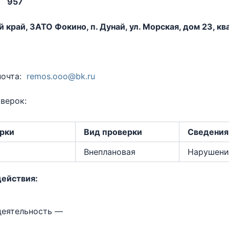
О:
957
 край, ЗАТО Фокино, п. Дунай, ул. Морская, дом 23, кв
почта:
remos.ooo@bk.ru
верок:
ерки
Вид проверки
Сведения 
Внеплановая
Нарушени
действия:
деятельность —