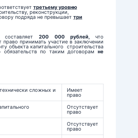
оответствует
третьему уровню
оительству, реконструкции,
говору подряда не превышает
три
в составляет
200 000 рублей,
что
т право принимать участие в заключении
нту объекта капитального строительства
ер обязательств по таким договорам
не
 технически сложных и
Имеет
право
апитального
Отсутствует
право
Отсутствует
право