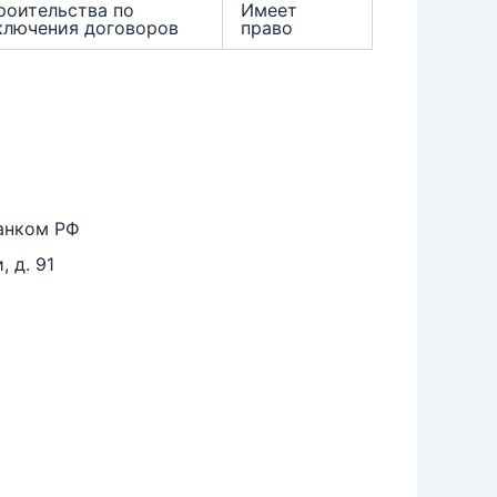
роительства по
Имеет
ключения договоров
право
анком РФ
 д. 91