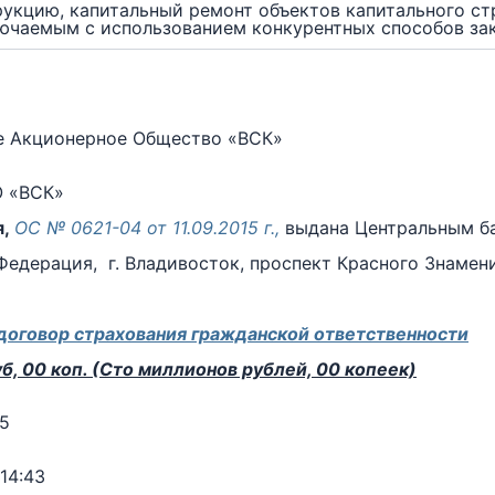
рукцию, капитальный ремонт объектов капитального ст
лючаемым с использованием конкурентных способов за
 Акционерное Общество «ВСК»
 «ВСК»
я,
ОС № 0621-04 от 11.09.2015 г.,
выдана Центральным б
едерация, г. Владивосток, проспект Красного Знамени,
договор страхования гражданской ответственности
б, 00 коп. (Сто миллионов рублей, 00 копеек)
5
14:43