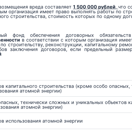
 возмещения вреда составляет
1 500 000 рублей
,
что с
ым организация имеет право выполнять работы по стр
ного строительства, стоимость которых по одному до
ый фонд обеспечения договорных обязательст
венности
в соответствии с которым организация имее
 по строительству, реконструкции, капитальному ремо
бов заключения договоров, если предельный разм
й
в капитального строительства (кроме особо опасных,
зования атомной энергии)
опасных, технически сложных и уникальных объектов к
ьзования атомной энергии)
ов использования атомной энергии