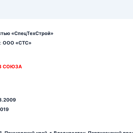
остью «СпецТехСтрой»
:
ООО «СТС»
В СОЮЗА
3.2009
2019