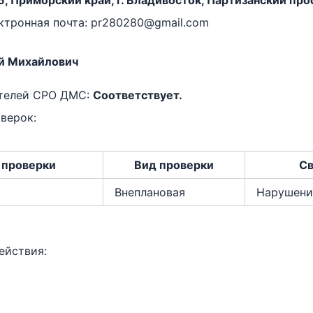
, Приморский край, г. Владивосток, Партизанский просп
тронная почта: pr280280@gmail.com
й Михайлович
ителей СРО ДМС:
Соответствует.
верок:
 проверки
Вид проверки
Св
Внеплановая
Нарушени
ействия: