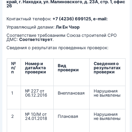
край, г. Находка, ул. Малиновского, д. 23А, стр. 1, офис
26
Контактный телефон:
+7 (4236) 699125, e-mail:
Управляющий делами:
Ли Ен Чхор
Соответствие требованиям Союза строителей СРО
ДМС:
Соответствует
.
Сведения о результатах проведенных проверок:
№
Номер и
Сведения о
Вид
п/
датаАкта
результатах
проверки
п
проверки
проверки
№ 227 от
Нарушения
1
Внеплановая
06.12.2016
не выявлены
№ 10/М от
Нарушения
2
Плановая
24.01.2018
не выявлены