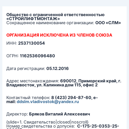
Перейти
к
содержимому
Общество с ограниченной ответственностью
«СТРОЙЛИФТМОНТАЖ»
Сокращенное наименование организации:
ООО «СЛМ»
ОРГАНИЗАЦИЯ ИСКЛЮЧЕНА ИЗ ЧЛЕНОВ СОЮЗА
ИНН:
2537130054
ОГРН:
1162536096480
Дата регистрации:
05.12.2016
Адрес местонахождения:
690012, Приморский край, г.
Владивосток, ул. Калинина дом 115, офис 2
Контактный телефон:
8 (423) 294-87-60, e-
mail:
ddslm.vladivostok@yandex.ru
Директор:
Бряков Виталий Алексеевич
{slide=1. Свидетельство|closed|noscroll}
Номер свидетельства о допуске:
С-175-25-0353-25-