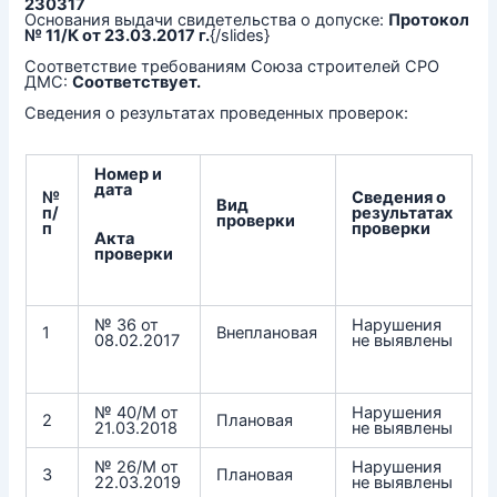
230317
Основания выдачи свидетельства о допуске:
Протокол
№ 11/К от 23.03.2017 г.
{/slides}
Соответствие требованиям Союза строителей СРО
ДМС:
Соответствует.
Сведения о результатах проведенных проверок:
Номер и
дата
№
Сведения о
Вид
п/
результатах
проверки
п
проверки
Акта
проверки
№ 36 от
Нарушения
1
Внеплановая
08.02.2017
не выявлены
№ 40/М от
Нарушения
2
Плановая
21.03.2018
не выявлены
№ 26/М от
Нарушения
3
Плановая
22.03.2019
не выявлены