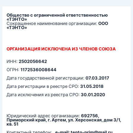
Перейти
к
содержимому
Общество с ограниченной ответственностью
«ТЭНТО»
Сокращенное наименование организации:
ООО
«ТЭНТО»
ОРГАНИЗАЦИЯ ИСКЛЮЧЕНА ИЗ ЧЛЕНОВ СОЮЗА
ИНН:
2502056642
ОГРН:
1172536008644
Дата государственной регистрации:
07.03.2017
Дата регистрации в реестре СРО:
31.05.2018
Дата исключения из реестра СРО:
30.01.2020
Юридический адрес организации:
692756,
Приморский край, г. Артем, ул. Херсонская, дом 3/1,
кв. 51
Контактный телефон: ,
e-mail: tento-prim@mail.ru