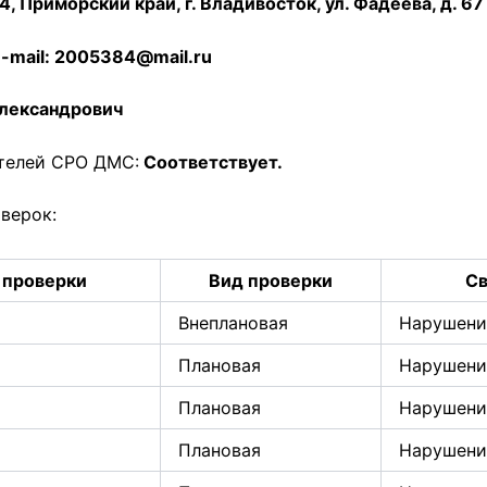
, Приморский край, г. Владивосток, ул. Фадеева, д. 67
e-mail:
2005384@mail.ru
лександрович
телей СРО ДМС:
Соответствует.
верок:
 проверки
Вид проверки
Св
Внеплановая
Нарушени
Плановая
Нарушени
Плановая
Нарушени
Плановая
Нарушени