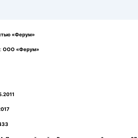
остью «Ферум»
:
ООО «Ферум»
5.2011
2017
433