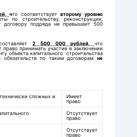
ей,
ч
то соответствует
второму уровню
ты по строительству, реконструкции,
му договору подряда не превышает 500
 составляет
2 500 000 рублей,
что
т право принимать участие в заключении
нту объекта капитального строительства
ер обязательств по таким договорам
не
 технически сложных и
Имеет
право
апитального
Отсутствует
право
Отсутствует
право