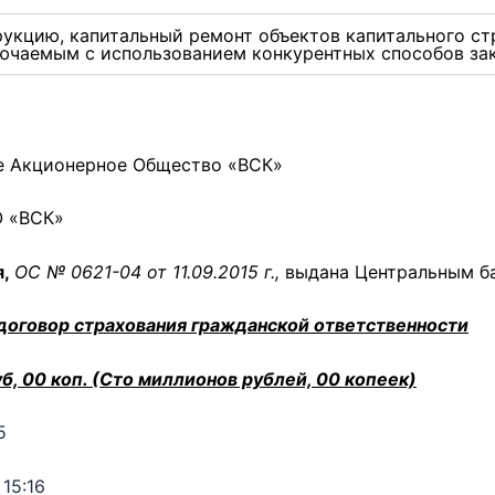
рукцию, капитальный ремонт объектов капитального ст
лючаемым с использованием конкурентных способов за
 Акционерное Общество «ВСК»
 «ВСК»
я,
ОС № 0621-04 от 11.09.2015 г.,
выдана Центральным б
договор страхования гражданской ответственности
б, 00 коп. (Сто миллионов рублей, 00 копеек)
5
15:16