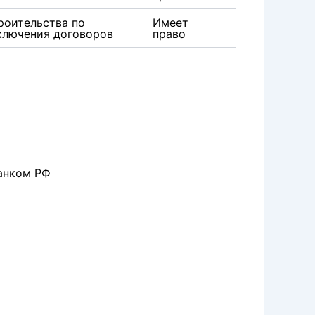
роительства по
Имеет
ключения договоров
право
анком РФ