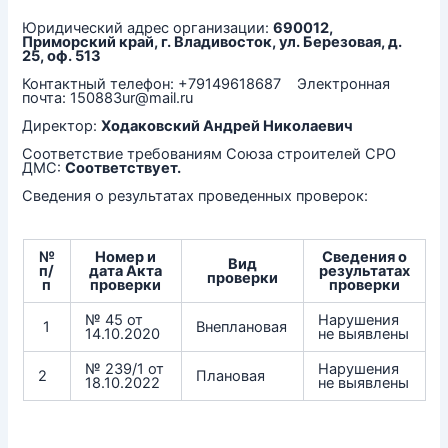
Юридический адрес организации:
690012,
Приморский край, г. Владивосток, ул. Березовая, д.
25, оф. 513
Контактный телефон: +79149618687 Электронная
почта: 150883ur@mail.ru
Директор:
Ходаковский Андрей Николаевич
Соответствие требованиям Союза строителей СРО
ДМС:
Соответствует.
Сведения о результатах проведенных проверок:
№
Номер и
Сведения о
Вид
п/
дата Акта
результатах
проверки
п
проверки
проверки
№ 45 от
Нарушения
1
Внеплановая
14.10.2020
не выявлены
№ 239/1 от
Нарушения
2
Плановая
18.10.2022
не выявлены