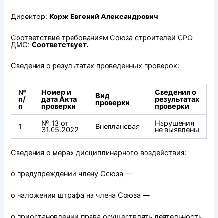
Директор:
Корж Евгений Александрович
Соответствие требованиям Союза строителей СРО
ДМС:
Соответствует.
Сведения о результатах проведенных проверок:
№
Номер и
Сведения о
Вид
п/
дата Акта
результатах
проверки
п
проверки
проверки
№ 13 от
Нарушения
1
Внеплановая
31.05.2022
не выявлены
Сведения о мерах дисциплинарного воздействия:
о предупреждении члену Союза —
о наложении штрафа на члена Союза —
о приостановлении права осуществлять деятельность