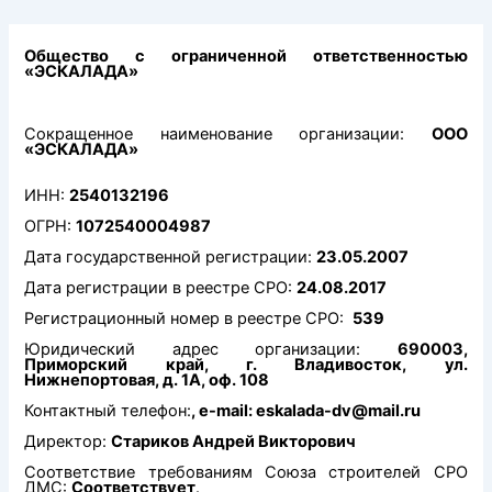
Перейти
к
содержимому
Общество с ограниченной ответственностью
«ЭСКАЛАДА»
Сокращенное наименование организации:
ООО
«ЭСКАЛАДА»
ИНН:
2540132196
ОГРН:
1072540004987
Дата государственной регистрации:
23.05.2007
Дата регистрации в реестре СРО:
24.08.2017
Регистрационный номер в реестре СРО:
539
Юридический адрес организации:
690003,
Приморский край, г. Владивосток, ул.
Нижнепортовая, д. 1А, оф. 108
Контактный телефон:
, e-mail: eskalada-dv@mail.ru
Директор:
Стариков Андрей Викторович
Соответствие требованиям Союза строителей СРО
ДМС:
Соответствует
.