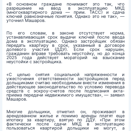
«В основном граждане понимают это так, что
разрешение на ввод в эксплуатацию МКД
(многоквартирного дома — прим. ТАСС) и сдача
ключей равнозначные понятия. Однако это не так», —
уточнил Машаров.
По его словам, в законе отсутствует норма,
устанавливающая срок выдачи ключей после ввода
дома в эксплуатацию. Однако застройщик обязан
передать квартиру в срок, указанный в договоре
долевого участия (ДДУ). Если срок нарушен,
гражданин вправе требовать неустойку, но до конца
2025 года действует мораторий на взыскание
неустойки с застройщика.
«С целью снятия социальной напряженности и
ужесточения ответственности застройщиков перед
дольщиками считаю необходимым внести изменения в
действующее законодательство по условию перевода
средств с эскроу-счетов после подписания акта-
приема передачи недвижимого имущества», — заявил
Машаров.
Многие дольщики, отметил он, проживают в
арендованном жилье и помимо аренды платят еще
ипотеку за квартиру, взятую по ДДУ. «При этом
фактически после сдачи МКД в эксплуатацию
пользоваться квартирой дольщики не могут, а