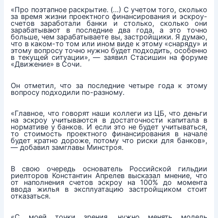
«Про поэтапное раскрытие. (…) С учетом того, сколько
за время жизни проектного финансирования и эскроу-
счетов заработали банки и столько, сколько они
зарабатывают в последние два года, а это точно
больше, чем зарабатываете вы, застройщики. Я думаю,
что в каком-то том или ином виде к этому «снаряду» и
этому вопросу точно нужно будет подходить, особенно
в текущей ситуации», — заявил Стасишин на форуме
«Движение» в Сочи.
Он отметил, что за последние четыре года к этому
вопросу подходили по-разному.
«Главное, что говорят наши коллеги из ЦБ, что деньги
на эскроу учитываются в достаточности капитала в
нормативе у банков. И если это не будет учитываться,
то стоимость проектного финансирования в начале
будет кратно дороже, потому что риски для банков»,
— добавил замглавы Минстроя.
В свою очередь основатель Российской гильдии
риелторов Константин Апрелев высказал мнение, что
от наполнения счетов эскроу на 100% до момента
ввода жилья в эксплуатацию застройщиком стоит
отказаться.
«С моей точки зрения, нужно менять модель